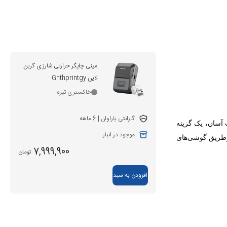
مینی چاپگر حرارتی شارژی گرین
لاین Gnthprintgy
خاکستری تیره
گارانتی یاراوان | 6 ماهه
ک و نصب آسان، یک گزینه
موجود در انبار
ازطریق گوشی‌های
7,999,900
تومان
افزودن به سبد
ر کاهش هزینه‌های
IOS) /  (کامپیوتر ویندوز) فراهم است. حداکثر عرض کاغذ
قابل چاپ در این مینی چاپگر گرین لاین 57 میلی‌متر و حداکثر قطر رول لیبل 50 میلی‌متر وجود دارد. وضوح چاپ چاپکر حرارتی شارژی گرین لاین Gnthprintgy به