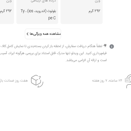
وزن
درگاه های ارتباطی
وزن
292 گرم
بلوتوث (اندروید، ios) ، Ty
292 گرم
pe C
مشاهده همه ویژگی‌ها
🎥 لطفاً هنگام دریافت سفارش، از لحظه باز کردن بسته‌بندی تا نمایش کامل کالا، 
فیلم‌برداری کنید. این ویدئو تنها مدرک قابل استناد برای بررسی هرگونه ایراد، آسی
است و ارائه آن الزامی می‌باشد.
۲۴ ساعته، ۷ روز هفته
هفت روز ضمانت بازگ