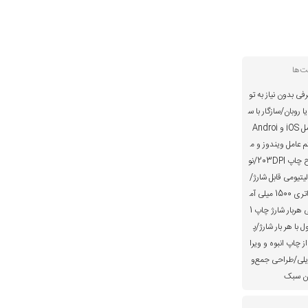
یت‌ها
ی بدون نیاز به تو
ا روبان/سازگار با س
یستم عامل iOS و Androi
م عامل ویندوز و م
ک/وضوح چاپ 203DPI/نو
یتیومی قابل شارژ/
ظرفیت باتری 1500 میلی آم
پر/بازدهی هربار شارژ چاپ 1
ا 14 رول با هر بار شارژ/پ
ز چاپ انبوه و ویرا
لی/طراحی جمع‌و
زن سبک