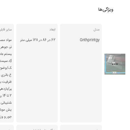
ویژگی‌ها
مدل
ابعاد
سایر قابل
Gnthprintgy
62 در 86 در 128 میلی متر
مواد مصرف
نر، جوهر ی
d، سیست
ع باتری ل
2 ت
شتیبانی ا
یش موبای
جور و و