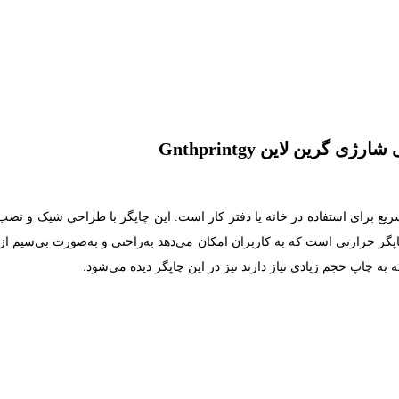
ی گرین لاین Gnthprintgy
این Gnthprintgy یک چاپگر با کیفیت و سریع برای استفاده در خانه یا دفتر کار است. این چاپگر با طراحی شی
چاپگر حرارتی است که به کاربران امکان می‌دهد به‌راحتی و به‌صورت بی‌سیم 
 به چاپ حجم زیادی نیاز دارند نیز در این چاپگر دیده می‌شود.
 تونر، جوهر یا روبان ندارد. این نوع فناوری حرارتی باعث می‌شود که علاوه‌ب
عملیاتی در این دستگاه، فرآیند چاپ نیز ساده‌تر شود. اتصال این چاپگر ازطریق بلوتوث (اندروید، USB Type-C