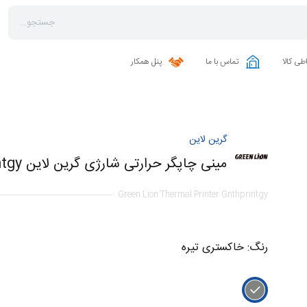
طی کالا
تماس با ما
پنل همکار
گرین لاین
مینی چاپگر حرارتی شارژی گرین لاین Gnthprintgy
Green Lion Thermal Printer Gnthprintgy
رنگ
:
خاکستری تیره