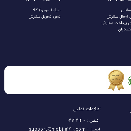
قساطی
شرایط مرجوع کالا
ی ارسال سفارش
نحوه تحویل سفارش
ی پرداخت سفارش
همکاران
اطلاعات تماس
اختیار شماست! با 28 سال
تلفن : 02142140
ایمیل : support@mobile140.com