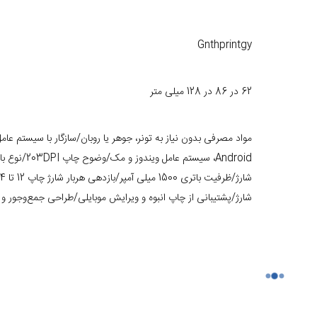
Gnthprintgy
مینی چاپگر حرارتی شارژی گرین لاین Gnthprintgy دارای ابعاد 62 در 86 در 128 میلی‌متر و وزن 292 گرم است. این چاپگر ک
می‌تواند داخل کیفتان جا شود و حمل و نقل آسانی
62 در 86 در 128 میلی متر
مفید برای استفاده در هر مکان کاری تبدیل کرده است. این پرینتر حرارتی گرین لاین به نمایشگر TFT مجهز است که اطلاع
Android، سیستم عامل 
مینی چاپگر حرارتی شارژی گرین لاین Gnthprintgy مجهز به باتری لیتیومی قابل شارژ 1500 میلی‌آمپر ساعت
شارژ/پشتیبانی از چاپ انبوه و ویرایش موبایلی/طراحی جمع‌وجور 
292 گرم
لاین Gnthprintgy به‌خاطر قابلیت‌های فوق‌العاده‌ خود، برای کاربردهای فراوانی مناسب است. چاپ رسیدها
ی این چاپگر است. همچنین همان‌طور که گفته شد نیاز نداشتن به مواد مصرفی
بلوتوث (اندروید، ios)، Type C
زیت‌های دیگر چاپگر حرارتی شارژی گرین لاین Gnthprintgy است. این ویژگی به کاهش هزینه‌ها و همچنین رفع مشکل تامین مواد 