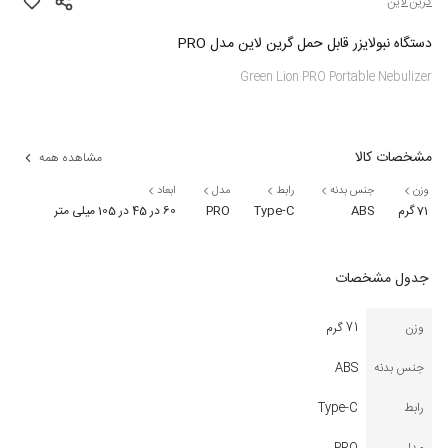
گرین لاین
دستگاه نبولایزر قابل حمل گرین لاین مدل PRO
Green Lion PRO Portable Nebulizer
مشخصات کالا
مشاهده همه
وزن
جنس بدنه
رابط
مدل
ابعاد
71 گرم
ABS
Type-C
PRO
60 در 45 در 105 میلی متر
جدول مشخصات
وزن
71 گرم
جنس بدنه
ABS
رابط
Type-C