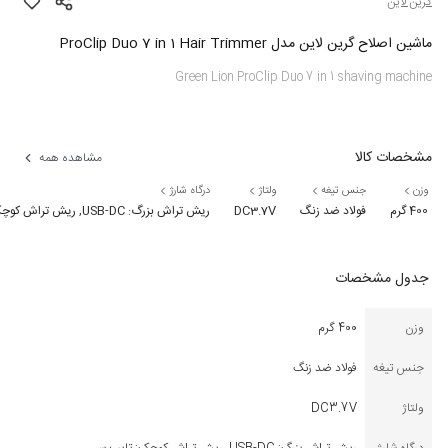
گرین لاین
ماشین اصلاح گرین لاین مدل ProClip Duo 7 in 1 Hair Trimmer
Green Lion ProClip Duo 7 in 1 shaving machine
مشخصات کالا
مشاهده همه
وزن
جنس تیغه
ولتاژ
درگاه شارژ
400 گرم
فولاد ضد زنگ
DC3.7V
ریش تراش بزرگ: USB-DC, ریش تراش کوچک: تایپ سی
جدول مشخصات
وزن
400 گرم
جنس تیغه
فولاد ضد زنگ
ولتاژ
DC3.7V