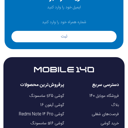
INTEGRATED
آیا این پاوربانک قابلیت شارژ همزمان چند دستگاه را دارد؟
ثبت
بله، به دلیل داشتن سه کابل داخلی و پورت‌ه ای متنوع، می‌ توانید 
چند دستگاه مختلف را همزمان شارژ کنید.
این پاوربانک از چه نوع کابل هایی برای شارژ دستگاه ها 
پشتیبانی می کند؟
دسترسی سریع
پرفروش‌ترین محصولات
این مدل دارای سه کابل داخلی تایپ سی، Lightning و USB-A 
است که نیاز شما به حمل کابل‌ های جداگانه را حذف می‌ کند.
فروشگاه موبایل 140
گوشی s25 سامسونگ
بلاگ
گوشی آیفون 16
آیا این پاوربانک از فناوری شارژ سریع پشتیبانی می کند؟
فرصت‌های شغلی
گوشی Redmi Note 14 Pro
خرید گوشی
گوشی a16 سامسونگ
خیر، این مدل فاقد فناوری شارژ سریع می باشد و برای شارژ 