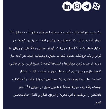
همچنین، پشتیبانی از MagSafe برای آیفون‌ها یک مزیت رقابتی است، اما عدم پشتیبانی
از شارژ تبلت‌های بزرگ‌تر ممکن است برای برخی کاربران محدودیت ایجاد کند.
نکات استفاده
یک خرید هوشمندانه ، قیمت منصفانه، تجربه‌ای متفاوت! به موبایل 140
خوش آمدید، جایی که تکنولوژی با بهترین قیمت و برترین کیفیت در
برای شارژ بهینه همزمان سه دستگاه، از آداپتور 27 وات یا بالاتر استفاده کنید.
اختیار شماست! با 28 سال تجربه در فروش موبایل و کالاهای دیجیتال، ما
اطمینان حاصل کنید که دستگاه‌های شما از استاندارد Qi پشتیبانی می‌کنند.
فراتر از یک فروشگاه، همراه شما در دنیای دیجیتالیم.اینجا، هر آنچه نیاز
قاب گوشی نباید ضخامتی بیش از 8 میلی‌متر داشته باشد تا شارژ وایرلس به‌درستی عمل
دارید، از جدیدترین موبایل‌ها و تبلت‌ها گرفته تا متنوع‌ترین لوازم جانبی،
کند.
کنسول بازی و بروزترین گجت ها با بهترین قیمت بازار در اختیار
دستگاه را در محیط‌های مرطوب یا گرم نگهداری نکنید تا از آسیب به قطعات داخلی
جلوگیری شود.
شماست.ما می‌دانیم که خرید یک محصول دیجیتال فقط یک انتخاب
نیست، بلکه یک تجربه است! به همین دلیل در موبایل 140 تمام
تلاشمان را می‌کنیم تا این تجربه را سریع، آسان و کاملاً رضایت‌بخش
سوالات متداول (FAQ)
کنیم.
چه دستگاه‌هایی با این شارژر وایرلس سازگار هستند؟