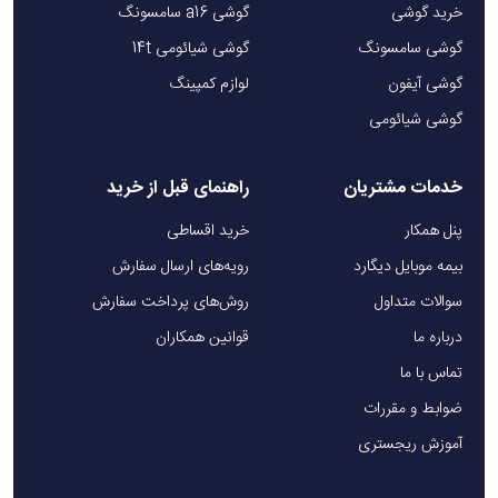
خرید گوشی
گوشی a16 سامسونگ
مزایای شارژر وایرلس و اسپیکر 6 در 1 گرین لاین
گوشی سامسونگ
گوشی شیائومی 14t
چندمنظوره بودن: ترکیبی از شارژ وایرلس، اسپیکر، ساعت دیجیتال، چراغ RGB و استند
گوشی آیفون
لوازم کمپینگ
گوشی، این محصول را به یک گجت همه‌کاره تبدیل می‌کند.
گوشی شیائومی
شارژ سریع و ایمن: پشتیبانی از توان 15 وات و فناوری MagSafe، شارژ سریع و پایداری را
ارائه می‌دهد.
خدمات مشتریان
راهنمای قبل از خرید
کیفیت صدای بالا: اسپیکر 20 واتی با بلوتوث 5.3، تجربه صوتی باکیفیتی را فراهم می‌کند.
پنل همکار
خرید اقساطی
طراحی جذاب: بدنه مقاوم، نور RGB و ساعت دیجیتال، ظاهری شیک و کاربردی به آن
بیمه موبایل دیگارد
رویه‌های ارسال سفارش
می‌بخشد.
سوالات متداول
روش‌های پرداخت سفارش
قابلیت حمل آسان: ابعاد جمع‌وجور و وزن سبک، حمل آن را برای استفاده در خانه، محل کار
درباره ما
قوانین همکاران
یا سفر آسان می‌کند.
تماس با ما
ضوابط و مقررات
کاربردها
آموزش ریجستری
این محصول برای موقعیت‌های مختلف طراحی شده است: