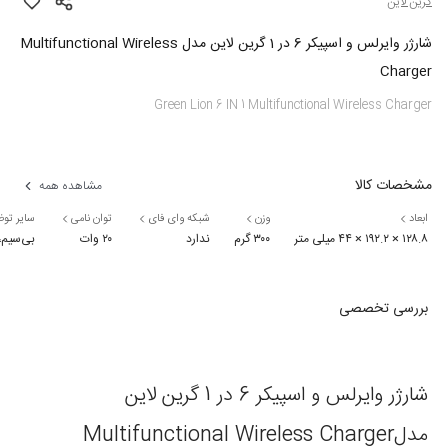
گرین لاین
شارژر وایرلس و اسپیکر 6 در 1 گرین لاین مدل Multifunctional Wireless
Charger
Green Lion 6 IN 1 Multifunctional Wireless Charger
مشخصات کالا
مشاهده همه
ابعاد
وزن
شبکه وای فای
توان نامی
سایر تو
۱۲۸.۸ × ۱۹۲.۲ × ۴۴ میلی متر
۳۰۰ گرم
ندارد
۲۰ وات
بی‌سیم، نمایشگر د
بررسی تخصصی
شارژر وایرلس و اسپیکر 6 در 1 گرین لاین
مدلMultifunctional Wireless Charger