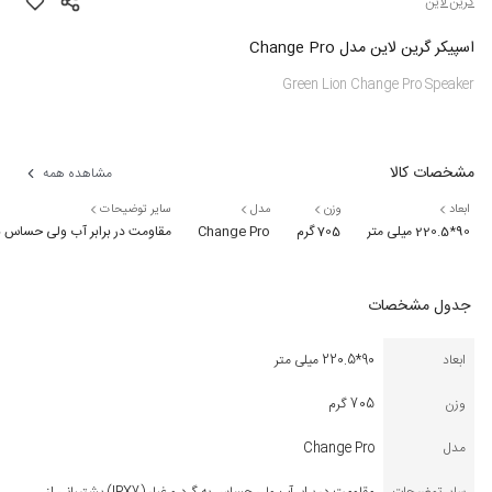
گرین لاین
اسپیکر گرین لاین مدل Change Pro
Green Lion Change Pro Speaker
مشخصات کالا
مشاهده همه
ابعاد
وزن
مدل
سایر توضیحات
90*220.5 میلی متر
705 گرم
Change Pro
مقاومت در برابر آب ولی حساس به گرد و غبار (IPX7) پشتیبانی از مموری TF مجهز به یک درایور قدرتمند صدای 360 درجه 
جدول مشخصات
ابعاد
90*220.5 میلی متر
وزن
705 گرم
مدل
Change Pro