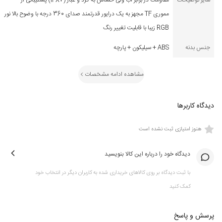
سایر توضیحات
مقاومت در برابر آب ولی حساس به گرد و غبار (IPX7) پشتیبانی از
مموری TF مجهز به یک درایور قدرتمند صدای 360 درجه با وضوح بالا نور
RGB زیبا با قابلیت تغییر رنگ
جنس بدنه
ABS + سیلیکون + پارچه
مشاهده ادامه مشخصات
دیدگاه کاربرها
هنوز امتیازی ثبت نشده است
دیدگاه خود را درباره این کالا بنویسید
با ثبت دیدگاه بر روی کالاهای خریداری شده به کاربران دیگر در انتخاب خود
کمک کنید
پرسش و پاسخ