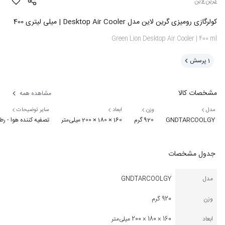
گرین لاین
کولرگازی رومیزی گرین لاین مدل Desktop Air Cooler | میلی لیتری 400
Green Lion Desktop Air Cooler | 400 ml
1
پرسش
مشخصات کالا
مشاهده همه
مدل
وزن
ابعاد
سایر توضیحات
GNDTARCOOLGY
920 گرم
160 × 180 × 200 میلی‌متر
تصفیه کننده هوا - رطوبت ساز - دارای 8 حالت چراغ LED - ظرف
جدول مشخصات
مدل
GNDTARCOOLGY
وزن
920 گرم
ابعاد
160 × 180 × 200 میلی‌متر