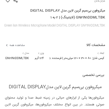
گرین لاین
میکروفون بی‌سیم گرین لاین مدل DIGITAL DISPLAY
GN2IN1DDMLTBK (لایتنینگ) | 2 به 1
Green lion Wireless Microphone Model DIGITAL DISPLAY GN2IN1DDMLTBK
مشخصات کالا
مشاهده همه
ابعاد
وزن
مدل
کیس شارژ: 80 × 30 × 120 میلی‌متر | فرستنده: 45 × 17 × 15 میلی‌متر | گیرنده: 45 × 25 میلی‌متر
124 گرم
GN2IN1DDMLTBK
بررسی تخصصی
میکروفون بی‌سیم گرین لاین مدلDIGITAL DISPLAY
میکروفون‌ها یکی از ابزارهای حیاتی در زمینه ضبط صدا و تولید محتوای
صوتی هستند. در بین انواع مختلف میکروفون‌ها، میکروفون گرین لاین