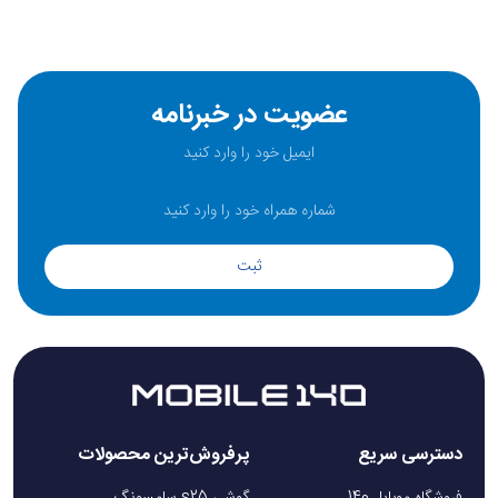
گرین لاین 124 گرم است. این وزن نسبتاً سبک به‌حساب می‌آید و به کاربر
امکان حمل‌ونقل آسان میکروفون را می‌دهد. با وزنی به اندازه 124 گرم، شما
می‌توانید این میکروفون گرین لاین را به‌راحتی در کیف یا کیسه خود حمل
کنید و در مکان‌های مختلف استفاده نمایید بدون این‌که احساس سنگینی در
عضویت در خبرنامه
دست داشته باشید. ابعاد کوچک و وزن سبک میکروفون گرین لاین،
به‌خصوص در مواردی مانند ضبط مستقیم در میدان، پخش زنده،
ویدئوگرافی و ضبط صدا در حرکت استفاده آسان را به همراه دارد.
مشخصات فنیGN2IN1DDMLTBK
ثبت
میکروفون گرین لاین دارای قابلیت‌ها و امکانات زیادی است. همچنین این
میکروفون بی سیم با ولتاژ ورودی 5 ولت کار می‌کند. این ولتاژ معمولاً با
استفاده از کابل یا منبع تغذیه مرتبط به میکروفون بیسیم تامین خواهد شد.
میکروفون گرین لاین دارای باتری با ظرفیت 60 میلی آمپر ساعت است. این
باتری برای تامین انرژی میکروفون وایرلس استفاده می‌شود. باتری میکروفون
دسترسی سریع
پرفروش‌ترین محصولات
وایرلس گرین لاین Digital Display قادر به شارژ شدن و تأمین انرژی برای