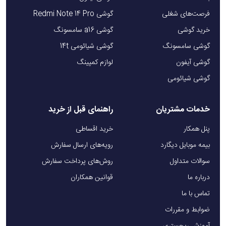
این دستگاه مناسب افرادی است که به دنبال ابروهای مرتب،
فرصت‌های شغلی
گوشی Redmi Note 14 Pro
طبیعی و جذاب هستند و به راحتی، سرعت و دقت در اصلاح
خرید گوشی
گوشی a16 سامسونگ
اهمیت می‌دهند. با این محصول، می‌توانید به‌طور مداوم ظاهر خود
گوشی سامسونگ
گوشی شیائومی 14t
را زیبا و آراسته نگه دارید و از تجربه‌ای راحت و بی‌دغدغه در
گوشی آیفون
لوازم کمپینگ
مراقبت از ابروها بهره‌مند شوید.
گوشی شیائومی
خدمات مشتریان
راهنمای قبل از خرید
پنل همکار
خرید اقساطی
بیمه موبایل دیگارد
رویه‌های ارسال سفارش
سوالات متداول
روش‌های پرداخت سفارش
درباره ما
قوانین همکاران
تماس با ما
ضوابط و مقررات