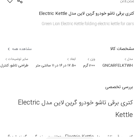
گرین لاین
کتری برقی تاشو خودرو گرین لاین مدل Electric Kettle
Green Lion Electric Kettle folding electric kettle for cars
مشخصات کالا
مشاهده همه
مدل
وزن
ابعاد
سایر توضیحات
GNCARFELKTWH
200 گرم
۱۷.۵۰ در ۱۶ در ۱۱ سانتی متر
طراحی تاشو، کنترل د
بررسی تخصصی
کتری برقی تاشو خودرو گرین لاین مدل Electric
Kettle
کتری برقی تاشو مدل Electric Kettle متعلق به برند گرین گزینه ایده‌آل