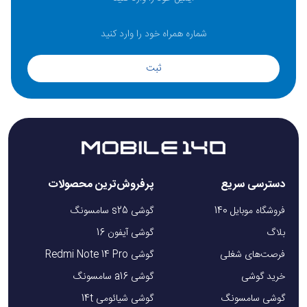
همچنین این کتری دارای فن‌آوری گرمایش سریع است و با این ویژگی آب
به‌سرعت به نقطه جوش می‌رسد تا به موقع بتوانید از آن استفاده کنید. این
کتری گرین لاین ایمن بوده و بدون دغدغه می‌توانید این محصول را در
فضاهای مختلف ازجمله مسافرت‌ها استفاده نمایید. کتری برقی تاشو
ثبت
Electric Kettleبا یک لیوان همراه به شما ارائه می‌شود تا در مواقع مختلف
از آن استفاده کنید.
خرید کتری برقی تاشو Electric Kettleگرین لاین
طراحی کاربردی، استفاده از مواد با کیفیت و عملکرد سریع سه ویژگی مهم
دسترسی سریع
پرفروش‌ترین محصولات
کتری برقی تاشو Electric Kettleاست. این سه قابلیت این محصول را به
فروشگاه موبایل 140
گوشی s25 سامسونگ
یک انتخاب عالی برای استفاده در مسافرت‌ها تبدیل کرده است. این کتری
گرین لاین برای افرادی که به‌دنبال راحتی و کارآیی در سفرهای خود هستند
بلاگ
گوشی آیفون 16
گزینه مناسبی است. با کتری برقی تاشو Electric Kettle، تجربه بی‌دغدغه
فرصت‌های شغلی
گوشی Redmi Note 14 Pro
از تهیه نوشیدنی‌های گرم را حس خواهید کرد. این کتری گرین لاین در
خرید گوشی
گوشی a16 سامسونگ
فروشگاه موبایل 140 موجود است.
گوشی سامسونگ
گوشی شیائومی 14t