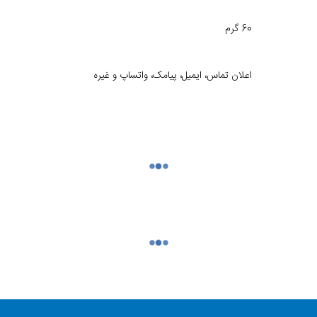
60 گرم
اعلان تماس، ایمیل، پیامک، واتساپ و غیره
استیل
گرد
۱۱.۸×۴۶.۵×۴۶.۵ میلی‌متر
استیل
ضامن دار (کلیپسی)