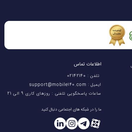
سنجش اکسیژن خون (SPO2)، شمارنده ضربان قلب (Heart Rate)، گام شمار، سنجش دمای بدن، فشارسنج (Barometer)، نوار قلب
اطلاعات تماس
اختیار شماست! با 28 سال
تلفن : 02142140
ایمیل : support@mobile140.com
ساعات پاسخگویی تلفنی : روزهای کاری 9 الی 21
ما را در شبکه های اجتماعی دنبال کنید