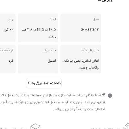
مدل
ابعاد
وزن
G-Master 2
46.5 در 46.5 در 11.8 میل
60 گرم
ی‌متر
سایر قابلیت‌ها
جنس بند
فرم صفحه
اعلان تماس، ایمیل، پیامک،
استیل
گرد
واتساپ و غیره
مشاهده همه ویژگی‌ها
🎥 لطفاً هنگام دریافت سفارش، از لحظه باز کردن بسته‌بندی تا نمایش کامل کالا، 
فیلم‌برداری کنید. این ویدئو تنها مدرک قابل استناد برای بررسی هرگونه ایراد، آسیب
احتمالی است و ارائه آن الزامی می‌باشد.