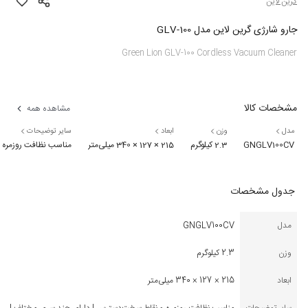
گرین لاین
جارو شارژی گرین لاین مدل GLV-100
Green Lion GLV-100 Cordless Vacuum Cleaner
مشخصات کالا
مشاهده همه
مدل
وزن
ابعاد
سایر توضیحات
GNGLV100CV
2.3 کیلوگرم
215 × 127 × 340 میلی‌متر
مناسب نظافت روزمره 
جدول مشخصات
مدل
GNGLV100CV
وزن
2.3 کیلوگرم
ابعاد
215 × 127 × 340 میلی‌متر