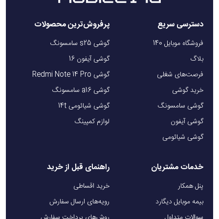
دسترسی سریع
پرفروش‌ترین محصولات
فروشگاه موبایل 140
گوشی s25 سامسونگ
بلاگ
گوشی آیفون 16
فرصت‌های شغلی
گوشی Redmi Note 14 Pro
خرید گوشی
گوشی a16 سامسونگ
گوشی سامسونگ
گوشی شیائومی 14t
گوشی آیفون
لوازم کمپینگ
گوشی شیائومی
خدمات مشتریان
راهنمای قبل از خرید
پنل همکار
خرید اقساطی
بیمه موبایل دیگارد
رویه‌های ارسال سفارش
سوالات متداول
روش‌های پرداخت سفارش