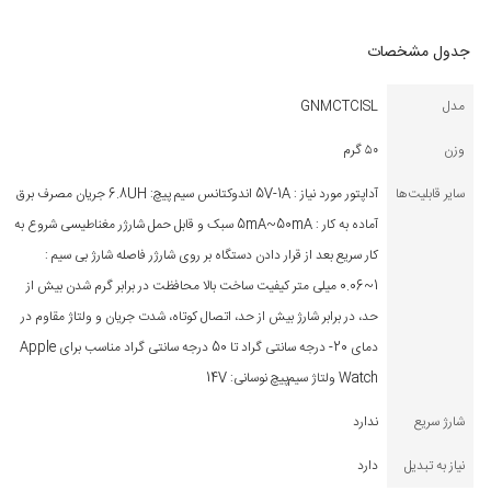
تا فرآیند شارژ آغاز شود. هنگامی که کابل‌ها درگیر هستند، ایمنی بسیار مهم
است. به همین دلیل گرین لاین از گرمای بیش از حد، جریان بیش از حد،
جدول مشخصات
ولتاژ بیش از حد و اتصال کوتاه محافظت می‌کند. به لحاظ طراحی، این شارژر
مدل
GNMCTCISL
مغناطیسی سبک و قابل حمل است. علاوه بر این، کابل بافته شده است که
باعث افزایش انعطاف‌پذیری و استحکام مکانیکی آن می‌شود. این کابل سطح
وزن
۵۰ گرم
لمسی تمیز و نرمی دارد که نسبت به وزنش ‌به‌طور شگفت‌انگیزی بادوام
سایر قابلیت‌ها
آداپتور مورد نیاز : 5V-1A اندوکتانس سیم‌ پیچ: 6.8UH جریان مصرف برق
است.
آماده به کار : 5mA~50mA سبک و قابل حمل شارژر مغناطیسی شروع به
کار سریع بعد از قرار دادن دستگاه بر روی شارژر فاصله شارژ بی سیم :
1~0.06 میلی متر کیفیت ساخت بالا محافظت در برابر گرم شدن بیش از
حد، در برابر شارژ بیش از حد، اتصال کوتاه، شدت جریان و ولتاژ مقاوم در
دمای 20- درجه سانتی گراد تا 50 درجه سانتی گراد مناسب برای Apple
Watch ولتاژ سیم‌پیچ نوسانی: 14V
شارژ سریع
ندارد
نیاز به تبدیل
دارد