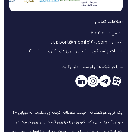
اطلاعات تماس
تلفن : 02142140
ایمیل : support@mobile140.com
ساعات پاسخگویی تلفنی : روزهای کاری 9 الی 21
ما را در شبکه های اجتماعی دنبال کنید
یک خرید هوشمندانه ، قیمت منصفانه، تجربه‌ای متفاوت! به موبایل 140
خوش آمدید، جایی که تکنولوژی با بهترین قیمت و برترین کیفیت در
اختیار شماست! با 28 سال تجربه در فروش موبایل و کالاهای دیجیتال، ما