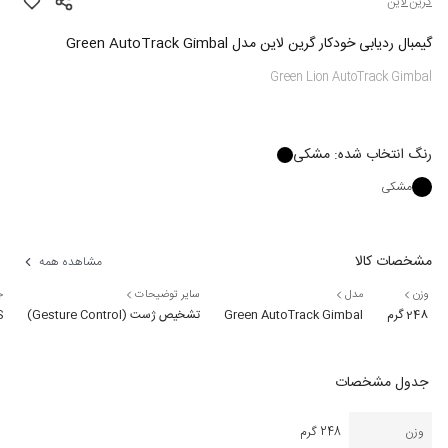
گرین لاین
گیمبال ردیابی خودکار گرین لاین مدل Green AutoTrack Gimbal
Green Lion AutoTrack Gimbal
رنگ
انتخاب شده:
مشکی
مشکی
مشخصات کالا
مشاهده همه
وزن
مدل
سایر توضیحات
ج
248 گرم
Green AutoTrack Gimbal
تشخیص ژست (Gesture Control)
BS
جدول مشخصات
وزن
248 گرم