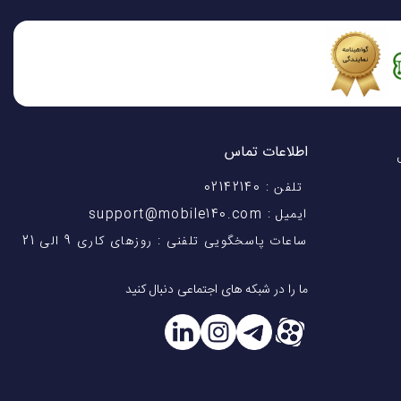
اطلاعات تماس
اختیار شماست! با 28 سال
تلفن : 02142140
ایمیل : support@mobile140.com
ساعات پاسخگویی تلفنی : روزهای کاری 9 الی 21
ما را در شبکه های اجتماعی دنبال کنید