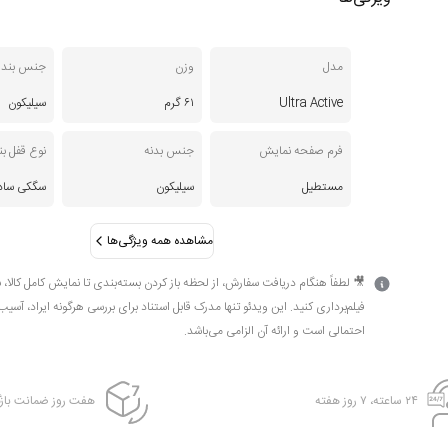
مدل
وزن
جنس بند
Ultra Active
۶۱ گرم
سیلیکون
فرم صفحه نمایش
جنس بدنه
نوع قفل بن
مستطیل
سیلیکون
سگکی ساد
مشاهده همه ویژگی‌ها
🎥 لطفاً هنگام دریافت سفارش، از لحظه باز کردن بسته‌بندی تا نمایش کامل کالا، 
فیلم‌برداری کنید. این ویدئو تنها مدرک قابل استناد برای بررسی هرگونه ایراد، آسیب
احتمالی است و ارائه آن الزامی می‌باشد.
۲۴ ساعته، ۷ روز هفته
هفت روز ضمانت بازگ