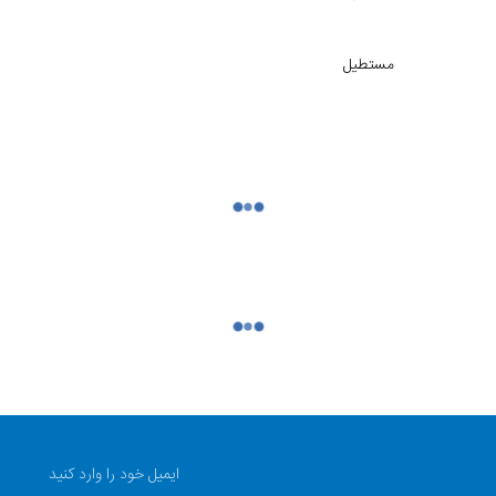
مستطیل
سیلیکون
سگکی ساده
IPS LCD
240 در 294
720 پیکسل بر اینچ