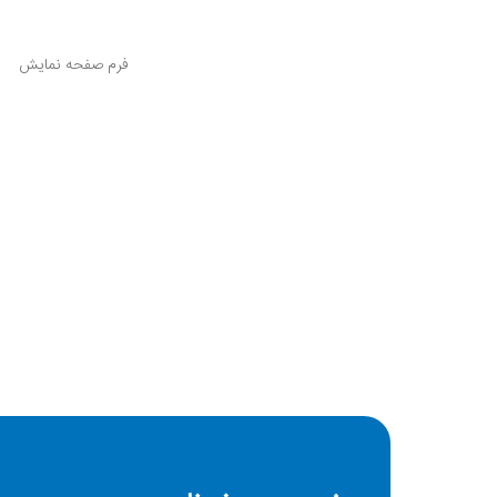
فرم صفحه نمایش
جنس بدنه
نوع قفل بند
نوع صفحه نمایش
رزولوشن
تراکم پیکسلی