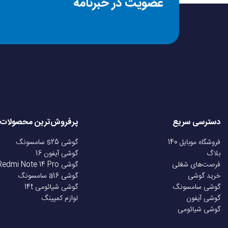
عضویت در خبرنامه
نوع کاربری
مناسب برای (جنسیت)
نوع باتری
سازگار با سیستم عامل
دسترسی سریع
پرفروش‌ترین محصولات
قابلیت تعویض بند
فروشگاه موبایل 140
گوشی s25 سامسونگ
بلاگ
گوشی آیفون 16
فرصت‌های شغلی
گوشی Redmi Note 14 Pro
قابلیت‌ها
خرید گوشی
گوشی a16 سامسونگ
گوشی سامسونگ
گوشی شیائومی 14t
گوشی آیفون
لوازم کمپینگ
زبان‌های قابل پشتیبان
گوشی شیائومی