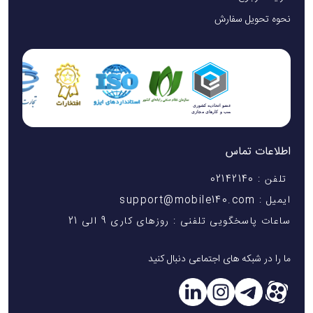
نحوه تحویل سفارش
کاربردها
نظامت لپ‌تاپ و کیس کامپیوتر،کیبورد و موس
کنسول‌های بازی مانند PS5 یا Xbox
دوربین‌های عکاس
تمیز کردن مبلمان و پرده‌ها
اطلاعات تماس
زدودن گردوغبار از گوشه‌ها و درزها
تلفن : 02142140
پاک کردن خاک روی وسایل
ایمیل : support@mobile140.com
نظافت قطعات ماشین‌آلات
ساعات پاسخگویی تلفنی : روزهای کاری 9 الی 21
زدودن براده‌های فلزی در کارگاه‌ها
ما را در شبکه های اجتماعی دنبال کنید
نتیجه‌گیری