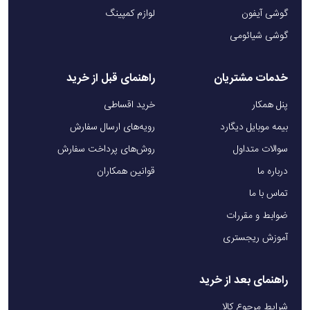
گوشی آیفون
لوازم کمپینگ
طراحی سبک و قابل‌حمل این دستگاه نیز باعث شده چه در
گوشی شیائومی
خانه باشید، چه در محیط کار یا حتی در سفر، همیشه
بتوانید از آن استفاده کنید. علاوه بر این، چهار حالت سرعت
خدمات مشتریان
راهنمای قبل از خرید
مختلف در کنار حالت توربو در نظر گرفته شده تا بسته به
پنل همکار
خرید اقساطی
نیازتان شدت باد را تنظیم کنید؛ در حالت توربو سرعت باد
بیمه موبایل دیگارد
رویه‌های ارسال سفارش
حتی به ۵۲ متر بر ثانیه هم می‌رسد، یکی دیگر از نقاط قوت
سوالات متداول
روش‌های پرداخت سفارش
اصلی این دمنده، باتری داخلی ۴۰۰۰ میلی‌آمپر است که با
درباره ما
قوانین همکاران
یک بار شارژ بین ۱۰ تا ۷۵ دقیقه کارکرد مداوم در اختیار شما
تماس با ما
قرار می‌دهد و تنها در ۵ ساعت از طریق درگاه Type-C شارژ
ضوابط و مقررات
می‌شود. با وجود این قدرت بالا، سطح صدای دستگاه تنها
آموزش ریجستری
۸۵ دسی‌بل است که باعث می‌شود در استفاده طولانی‌مدت
راهنمای بعد از خرید
نیز آزاردهنده نباشد.
شرایط مرجوع کالا