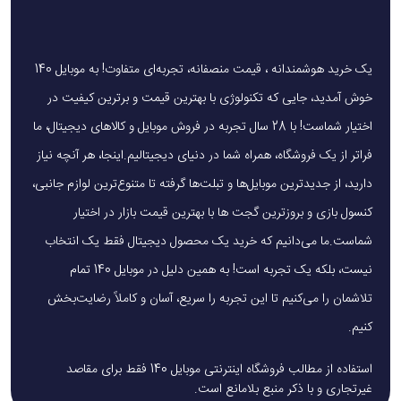
اگر به دنبال ابزاری حرفه‌ای برای تمیز کردن گردوغبار و ذرات
ریز هستید، دمنده باد گرین لاین مدل Jet Pro Lite یکی
از بهترین گزینه‌های موجود در بازار است. این دستگاه با
یک خرید هوشمندانه ، قیمت منصفانه، تجربه‌ای متفاوت! به موبایل 140
موتور قدرتمند، طراحی ارگونومیک، باتری بادوام و حالت‌های
خوش آمدید، جایی که تکنولوژی با بهترین قیمت و برترین کیفیت در
اختیار شماست! با 28 سال تجربه در فروش موبایل و کالاهای دیجیتال، ما
سرعت متنوع تمیزکاری رو برای شما سریع‌تر و راحت‌تر
فراتر از یک فروشگاه، همراه شما در دنیای دیجیتالیم.اینجا، هر آنچه نیاز
می‌کند.
دارید، از جدیدترین موبایل‌ها و تبلت‌ها گرفته تا متنوع‌ترین لوازم جانبی،
کنسول بازی و بروزترین گجت ها با بهترین قیمت بازار در اختیار
شماست.ما می‌دانیم که خرید یک محصول دیجیتال فقط یک انتخاب
نیست، بلکه یک تجربه است! به همین دلیل در موبایل 140 تمام
تلاشمان را می‌کنیم تا این تجربه را سریع، آسان و کاملاً رضایت‌بخش
کنیم.
استفاده از مطالب فروشگاه اینترنتی موبایل 140 فقط برای مقاصد
غیرتجاری و با ذکر منبع بلامانع است.