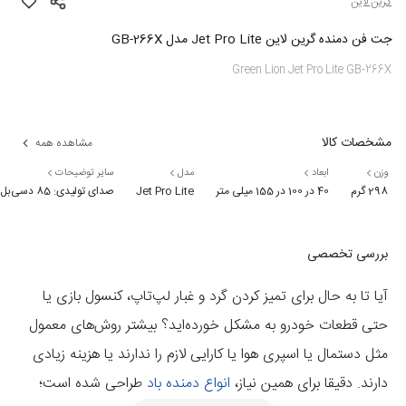
گرین لاین
جت فن دمنده گرین لاین Jet Pro Lite مدل GB-266X
Green Lion Jet Pro Lite GB-266X
مشخصات کالا
مشاهده همه
وزن
ابعاد
مدل
سایر توضیحات
298 گرم
40 در 100 در 155 میلی متر
Jet Pro Lite
صدای تولیدی: 85 دسی‌بل
بررسی تخصصی
آیا تا به حال برای تمیز کردن گرد و غبار لپ‌تاپ، کنسول بازی یا
حتی قطعات خودرو به مشکل خورده‌اید؟ بیشتر روش‌های معمول
مثل دستمال یا اسپری هوا یا کارایی لازم را ندارند یا هزینه زیادی
دارند. دقیقا برای همین نیاز،
انواع دمنده باد
طراحی شده است؛