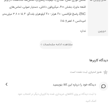
سایر ویژگی ها
عکس فوری آسان، صدای با کیفیت، پاسخ/رد تماس‌ها، محافظت در برابر
اشعه ماوراء بنفش ۴۰۰، میکروفون داخلی، دستیار صوتی، تماس‌های
ENC، پاسخ فرکانسی: 20 هرتز - 20 کیلوهرتز، بلندگو: ۱۵.۴ × ۳.۸ میلی‌متر،
امپدانس ۸ اهم ± ۱۵٪
دوربین
ندارد
مشاهده ادامه مشخصات
دیدگاه کاربرها
هنوز امتیازی ثبت نشده است
دیدگاه خود را درباره این کالا بنویسید
با ثبت دیدگاه بر روی کالاهای خریداری شده به کاربران دیگر در انتخاب خود
کمک کنید