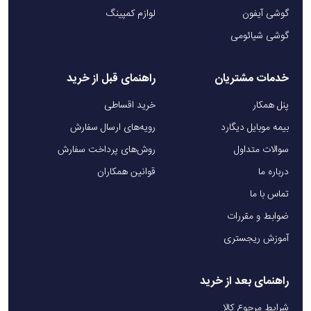
گوشی آیفون
لوازم کمپینگ
گوشی شیائومی
مزایای فناوری شارژ سریع PD20W در پاوربانک 
خورشیدی گرین لاین Solar 2
خدمات مشتریان
راهنمای قبل از خرید
پنل همکار
خرید اقساطی
فناوری Power Delivery با توان 20 وات (PD20W) یکی از نقاط 
بیمه موبایل دیگارد
رویه‌های ارسال سفارش
قوت کلیدی در پاوربانک خورشیدی Green Lion مدل Solar 2 
سوالات متداول
روش‌های پرداخت سفارش
محسوب می شود. این قابلیت، ترکیبی از سرعت بالا، هوشمندی در 
درباره ما
قوانین همکاران
شارژ، و حفاظت از دستگاه ها را به کاربران ارائه می دهد.
تماس با ما
ضوابط و مقررات
1. شارژ بسیار سریع در کمترین زمان
آموزش ریجستری
PD20W باعث می شود تا گوشی های هوشمند، هدفون های بی 
سیم، تبلت ها و حتی برخی لپ تاپ ها با بیشترین سرعت ممکن و 
راهنمای بعد از خرید
کمترین زمان شارژ شوند. این مزیت برای افرادی که زمان برایشان 
شرایط مرجوع کالا