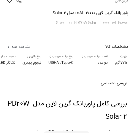
گرین لاین
پاور بانک گرین لاین 20000 mAh مدل Solar 2
Green Lion PD2OW Solar 2 20000mAh Power
مشخصات کالا
مشاهده همه
وزن
تعداد درگاه خروجی
نوع درگاه خروجی
نوع باتری
نحوه نمایش م
775 گرم
دو عدد
USB-A ، Type-C
لیتیوم پلیمری
نشانگر LED
بررسی تخصصی
بررسی کامل پاوربانک گرین لاین مدل PD20W 
Solar 2
پاوربانک گرین لاین
 مدل PD20W Solar 2 با ظرفیت اسمی ۲۰۰۰۰ 