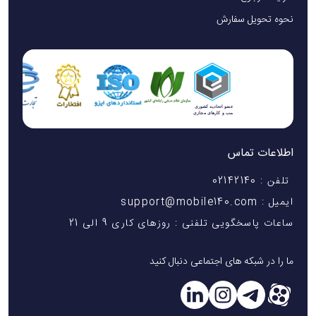
طلاست — از جمله کارمندان پرمشغله، دانشجویان و گردشگران — 
نحوه تحویل سفارش
بسیار ارزشمند است.
2. سازگاری گسترده با انواع دستگاه ها
این فناوری با تمامی دستگاه هایی که از استاندارد USB Power 
Delivery پشتیبانی می کنند، سازگار است، از جمله:
اطلاعات تماس
1. گوشی های اندرویدی با پورت Type-C
تلفن : 02142140
2. آیفون های مجهز به کابل تایپ سی به لایتنینگ
ایمیل : support@mobile140.com
ساعات پاسخگویی تلفنی : روزهای کاری 9 الی 21
3. هدفون های شارژی، اسپیکرها و حتی برخی لپ تاپ های سبک 
(مثل MacBook Air)
ما را در شبکه های اجتماعی دنبال کنید
یک پاوربانک، چند کاربرد – بدون نیاز به چند شارژر.