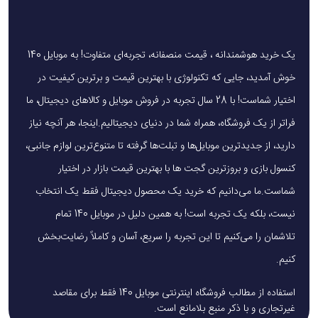
3. امنیت بالا در فرآیند شارژ
PD20W به طور هوشمند، میزان جریان و ولتاژ مورد نیاز هر 
یک خرید هوشمندانه ، قیمت منصفانه، تجربه‌ای متفاوت! به موبایل 140
دستگاه را تنظیم می کند و از مشکلات رایجی مانند:
خوش آمدید، جایی که تکنولوژی با بهترین قیمت و برترین کیفیت در
1. داغ شدن بیش از حد دستگاه
اختیار شماست! با 28 سال تجربه در فروش موبایل و کالاهای دیجیتال، ما
فراتر از یک فروشگاه، همراه شما در دنیای دیجیتالیم.اینجا، هر آنچه نیاز
2. اتصال کوتاه یا ولتاژ ناگهانی
دارید، از جدیدترین موبایل‌ها و تبلت‌ها گرفته تا متنوع‌ترین لوازم جانبی،
3. شارژ بیش از حد باتری
کنسول بازی و بروزترین گجت ها با بهترین قیمت بازار در اختیار
شماست.ما می‌دانیم که خرید یک محصول دیجیتال فقط یک انتخاب
جلوگیری می نماید.
 این یعنی شارژی سریع ولی ایمن و مطمئن.
نیست، بلکه یک تجربه است! به همین دلیل در موبایل 140 تمام
تلاشمان را می‌کنیم تا این تجربه را سریع، آسان و کاملاً رضایت‌بخش
4. بهینه سازی هوشمند سطح توان خروجی
کنیم.
برخلاف شارژرهای ساده، فناوری PD20W بسته به نوع و ظرفیت 
استفاده از مطالب فروشگاه اینترنتی موبایل 140 فقط برای مقاصد
باتری دستگاه، توان خروجی مناسب را به صورت خودکار اعمال می 
غیرتجاری و با ذکر منبع بلامانع است.