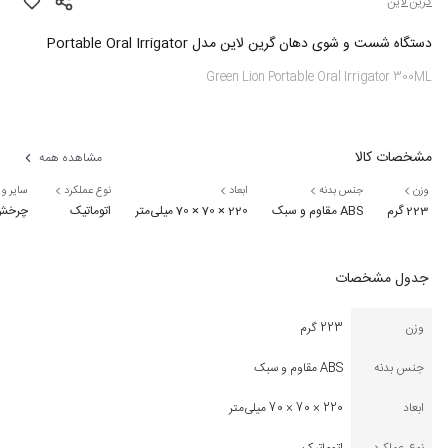
گرین لاین
دستگاه شست و شوی دهان گرین لاین مدل Portable Oral Irrigator
Green Lion Portable Oral Irrigator 300ML
مشخصات کالا
مشاهده همه
وزن
جنس بدنه
ابعاد
نوع عملکرد
سایر وی
223 گرم
ABS مقاوم و سبک
220 × 70 × 70 میلی‌متر
اتوماتیک
چرخش 360 درجه سری برای دسترسی بهتر به نقاط دور از دسترس / دارای 5 حالت کاری مختلف / 6 سطح تنظیم فشار آب (30 تا 120 PSI) / مخزن آب 300 میلی‌لیتری / استاندا
جدول مشخصات
وزن
223 گرم
جنس بدنه
ABS مقاوم و سبک
ابعاد
220 × 70 × 70 میلی‌متر