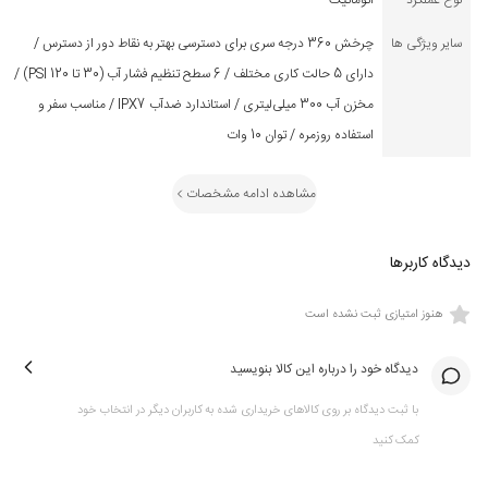
نوع عملکرد
اتوماتیک
سایر ویژگی ها
چرخش 360 درجه سری برای دسترسی بهتر به نقاط دور از دسترس /
دارای 5 حالت کاری مختلف / 6 سطح تنظیم فشار آب (30 تا 120 PSI) /
مخزن آب 300 میلی‌لیتری / استاندارد ضدآب IPX7 / مناسب سفر و
استفاده روزمره / توان 10 وات
مشاهده ادامه مشخصات
دیدگاه کاربرها
هنوز امتیازی ثبت نشده است
دیدگاه خود را درباره این کالا بنویسید
با ثبت دیدگاه بر روی کالاهای خریداری شده به کاربران دیگر در انتخاب خود
کمک کنید