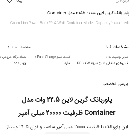
گرین لاین
پاور بانک گرین لاین 20000 mAh مدل Container
Green Lion Power Bank 22.5 Watt Container Model, Capacity 20000 mAh
مشخصات کالا
مشاهده همه
سایر توضیحات
فست شارژ Fast Charge
تعداد درگاه خروجی
کابل‌های داخلی شارژ سریع PD 20W
دارد
چهار عدد
بررسی تخصصی
پاوربانک گرین لاین 22.5 وات مدل
Container ظرفیت 20000 میلی آمپر
این پاوربانک با ظرفیت 20000 میلی‌آمپر ساعت و توان 22.5 وات،از