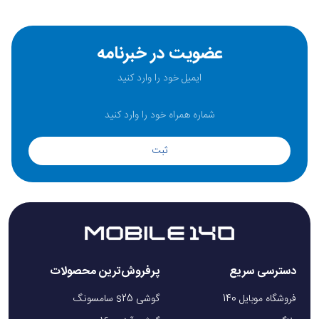
پورت‌های ورودی
:
USB-C (5V/3A، 9V/2A)
عضویت در خبرنامه
Micro USB (5V/2A)
پورت‌های خروجی
:
USB-C (20 وات)
ثبت
USB-A (22.5 وات)
کابل Type-C داخلی (20 وات)
شارژ هم‌زمان
: امکان شارژ تا 3 دستگاه به صورت
هم‌زمان
دسترسی سریع
پرفروش‌ترین محصولات
زمان شارژ پاوربانک
: حدود 4 تا 5 ساعت با شارژر فست 18
فروشگاه موبایل 140
گوشی s25 سامسونگ
وات