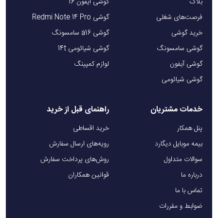
بلاگ
گوشی آیفون 16
امنیت و حفاظت هوشمند دستگاه‌ها
فرصت‌های شغلی
گوشی Redmi Note 14 Pro
خرید گوشی
گوشی a16 سامسونگ
مجهز به سیستم Multi Protection شامل محافظت در
گوشی سامسونگ
گوشی شیائومی 14t
برابر:
گوشی آیفون
لوازم کمپینگ
شارژ بیش از حد
گوشی شیائومی
اتصال کوتاه
خدمات مشتریان
راهنمای قبل از خرید
نوسانات ولتاژ و جریان
پنل همکار
خرید اقساطی
افزایش دما
بیمه موبایل دیگارد
رویه‌های ارسال سفارش
نشانگر LED برای نمایش میزان شارژ باقی‌مانده (4 چراغ، هر
سوالات متداول
روش‌های پرداخت سفارش
کدام 25% ظرفیت)
درباره ما
قوانین همکاران
تماس با ما
چرا پاوربانک گرین لاین مدل Container بین
ضوابط و مقررات