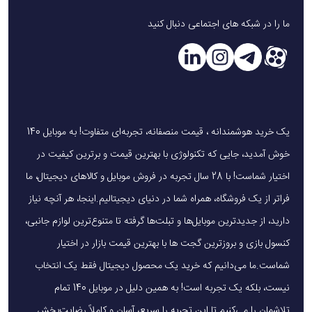
برای اطمینان از خرید پاوربانک اصل گرین لاین مدل Container:
ما را در شبکه های اجتماعی دنبال کنید
خرید از فروشگاه معتبر
: فروشگاه‌هایی مانند موبایل 140 با
ضمانت اصالت کالا.
بررسی هولوگرام و شماره سریال
: محصولات اصلی گرین لاین
دارای هولوگرام و شماره سریال قابل ردیابی هستند.
یک خرید هوشمندانه ، قیمت منصفانه، تجربه‌ای متفاوت! به موبایل 140
کیفیت ساخت
: بدنه مقاوم ABS+PC و بسته‌بندی باکیفیت
خوش آمدید، جایی که تکنولوژی با بهترین قیمت و برترین کیفیت در
نشانه اصالت است.
اختیار شماست! با 28 سال تجربه در فروش موبایل و کالاهای دیجیتال، ما
گارانتی
: اطمینان از وجود گارانتی معتبر.
فراتر از یک فروشگاه، همراه شما در دنیای دیجیتالیم.اینجا، هر آنچه نیاز
دارید، از جدیدترین موبایل‌ها و تبلت‌ها گرفته تا متنوع‌ترین لوازم جانبی،
پرسش‌های پرتکرار درباره پاوربانک گرین لاین
کنسول بازی و بروزترین گجت ها با بهترین قیمت بازار در اختیار
22.5 وات مدل Container
شماست.ما می‌دانیم که خرید یک محصول دیجیتال فقط یک انتخاب
چند بار می‌توان گوشی را با این پاوربانک شارژ کرد؟
نیست، بلکه یک تجربه است! به همین دلیل در موبایل 140 تمام
با ظرفیت واقعی 12000-14000 میلی‌آمپر ساعت، این پاوربانک
تلاشمان را می‌کنیم تا این تجربه را سریع، آسان و کاملاً رضایت‌بخش