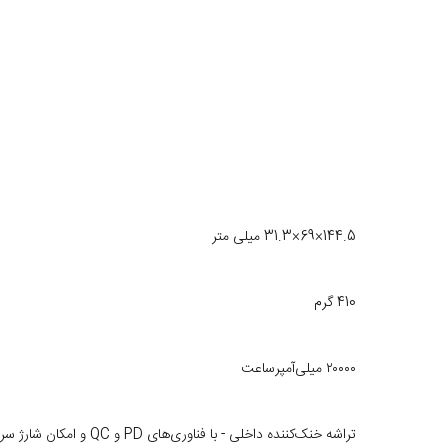
144.5×69×31.3 میلی متر
410 گرم
۲۰۰۰۰ میلی‌آمپرساعت
تراشه خنک‌کننده داخلی - با فناوری‌های PD و QC و امکان شارژ سریع و مطمئن