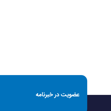
حداکثر سرعت شارژ
فست شارژ Fast Charge
تعداد درگاه خروجی
نوع درگاه خروجی
مشخصات پورت‌های و
خروجی
عضویت در خبرنامه
قابلیت‌های ویژه