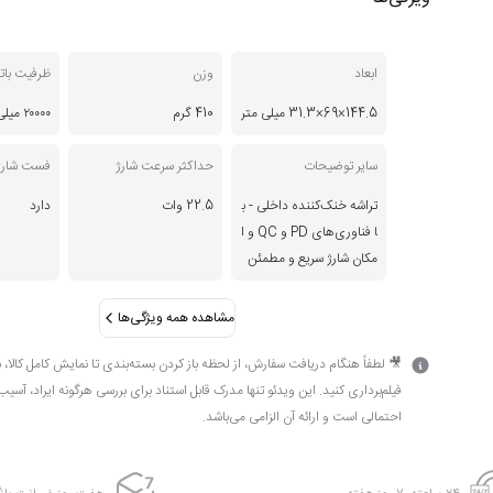
ابعاد
وزن
ظرفیت بات
144.5×69×31.3 میلی متر
410 گرم
۲۰۰۰۰ میلی‌آمپرساعت
سایر توضیحات
حداکثر سرعت شارژ
فست شارژ st Charge
تراشه خنک‌کننده داخلی - ب
22.5 وات
دارد
ا فناوری‌های PD و QC و ا
مکان شارژ سریع و مطمئن
مشاهده همه ویژگی‌ها
🎥 لطفاً هنگام دریافت سفارش، از لحظه باز کردن بسته‌بندی تا نمایش کامل کالا، 
فیلم‌برداری کنید. این ویدئو تنها مدرک قابل استناد برای بررسی هرگونه ایراد، آسیب
احتمالی است و ارائه آن الزامی می‌باشد.