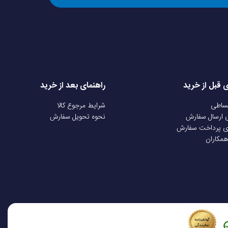
نیتریل بوتادین استایرن) و PC (پلی کربنات)، طراحی و ساخته شده است که ترکیبی از استحکام و ظاهری شیک را عرضه می‌کند.
ی قبل از خرید
راهنمای بعد از خرید
اشد. ساختار این پاوربانک به گونه‌ای است که می‌تواند در شرایط
قساطی
شرایط مرجوع کالا
ی ارسال سفارش
نحوه تحویل سفارش
ی پرداخت سفارش
مناسب برای حمل و نقل در سفرها یا در کیف روزمره تبدیل کرده
همکاران
پورت تایپ سی1: 5V/4.5A, 9V/2.5A, 12V/1.87A (PD 22.5W) کابل متصل تایپ سی: 5V/4.5A, 9V/2.5A, 12V/1.87A (PD 22.5W) کابل
متصل لایتنینگ:5V/2A کابل متصل میکرو یو اس بی:5V/2A پورت یو اس بی1: 5V/3A, 5V/4.5A, 4.5V/5A, 9V/2A, 12V/1.5A (QC 22.5W)
 آن ایجاد نمی‌شود. همچنین طراحی ساده آن باعث شده است تا این