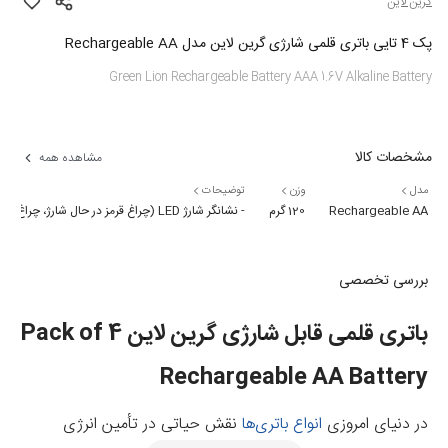
گرین لاین
پک 4 تایی باتری قلمی شارژی گرین لاین مدل Rechargeable AA
Green Lion Rechargeable Battery AAA 1.6V Alkaline Battery
مشخصات کالا
مشاهده همه
مدل
وزن
توضیحات
Rechargeable AA
120 گرم
- نشانگر شارژ LED (چراغ قرمز در حال شارژ، چراغ آبی در حالت پر بودن)
بررسی تخصصی
باتری قلمی قابل شارژی گرین لاین Pack of 4
Rechargeable AA Battery
در دنیای امروزی
انواع باتری‌ها
نقش حیاتی در تأمین انرژی