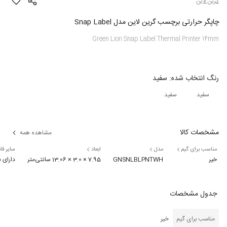
گرین لاین
چاپگر حرارتی برچسب گرین لاین مدل Snap Label
Green Lion Snap Label Thermal Printer 14mm
رنگ
انتخاب شده:
سفید
سفید
سفید
مشخصات کالا
مشاهده همه
مناسب برای گیم
مدل
ابعاد
سایر قا
خیر
GNSNLBLPNTWH
7.95 × 3.0 × 13.06 سانتی‌متر
دارای باتری لیتیومی با ظرفیت 1300
جدول مشخصات
مناسب برای گیم
خیر