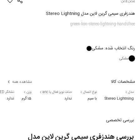
گرین لاین
هندزفری سیمی گرین لاین مدل Stereo Lightning
green-lion-stereo-lightning-handsfree
رنگ
انتخاب شده:
مشکی
مشکی
مشخصات کالا
مشاهده همه
مدل
نوع اتصال
حذف نویز فعال یا anc
وزن
نشانگر LED
Stereo Lightning
با سیم
ندارد
15 گرم
ندارد
بررسی تخصصی
بررسی هندزفری سیمی گرین لاین مدل