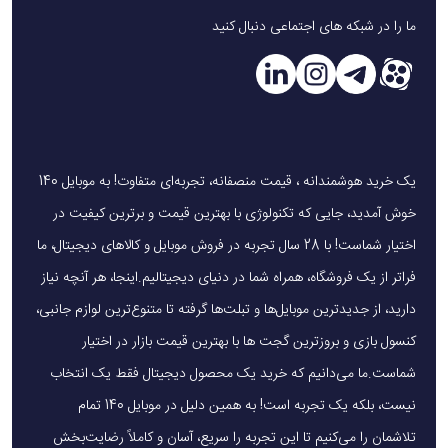
ما را در شبکه های اجتماعی دنبال کنید
پرسش‌های متداول
۱. آیا هندزفری green-lion-stereo-lightning فقط برای آیفون
کاربرد دارد؟
بله، این مدل به طور خاص برای دستگاه‌های اپل با درگاه
Lightning طراحی شده است.
یک خرید هوشمندانه ، قیمت منصفانه، تجربه‌ای متفاوت! به موبایل 140
۲. کیفیت صدای هندزفری Stereo Lightning چگونه است؟
خوش آمدید، جایی که تکنولوژی با بهترین قیمت و برترین کیفیت در
کیفیت صدای استریو و واضح دارد که برای موسیقی و مکالمه
اختیار شماست! با 28 سال تجربه در فروش موبایل و کالاهای دیجیتال، ما
بسیار مناسب است.
فراتر از یک فروشگاه، همراه شما در دنیای دیجیتالیم.اینجا، هر آنچه نیاز
دارید، از جدیدترین موبایل‌ها و تبلت‌ها گرفته تا متنوع‌ترین لوازم جانبی،
۳. آیا هندزفری سیمی گرین لاین Stereo Lightning نیاز به شارژ
کنسول بازی و بروزترین گجت ها با بهترین قیمت بازار در اختیار
دارد؟
شماست.ما می‌دانیم که خرید یک محصول دیجیتال فقط یک انتخاب
خیر، این مدل باسیم است و انرژی خود را از طریق پورت
نیست، بلکه یک تجربه است! به همین دلیل در موبایل 140 تمام
Lightning دریافت می‌کند.
تلاشمان را می‌کنیم تا این تجربه را سریع، آسان و کاملاً رضایت‌بخش