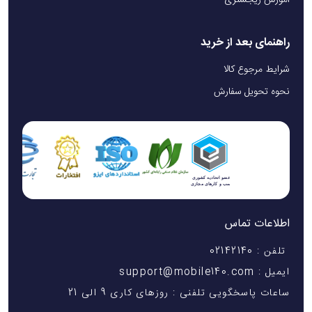
آموزش ریجستری
شارژ یا قطع شدن صدا وجود ندارد. حتی گیمرها هم می‌توانند از
این مدل استفاده کنند زیرا تاخیر صدا در آن بسیار کم است.
راهنمای بعد از خرید
شرایط مرجوع کالا
نکات کلیدی در استفاده از هندزفری سیمی گرین لاین
نحوه تحویل سفارش
Stereo | Lightning
برای افزایش عمر هندزفری، بهتر است کابل آن همیشه به صورت
مرتب جمع شود و از پیچاندن یا فشار بیش از حد به سیم
خودداری کنید. همچنین توصیه می‌شود صدا در سطح متوسط
تنظیم شود تا هم به شنوایی آسیب نرسد و هم کیفیت واقعی صدا
اطلاعات تماس
احساس شود. نکته ی دیگری که وجود دارد این است باید سایتی
تلفن : 02142140
است که از آن خریداری می کنید باید معتبر باشد، سایت
ایمیل : support@mobile140.com
پیشنهادی ما به شما
سایت موبایل 140
است.
ساعات پاسخگویی تلفنی : روزهای کاری 9 الی 21