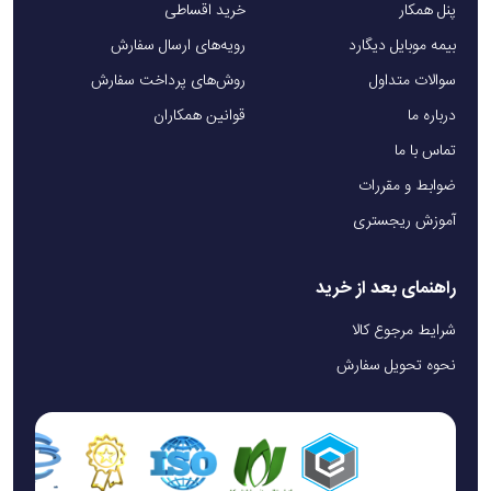
این مدل از ست ابزار گرین لاین متشکل از 9 ابزار است.
پنل همکار
خرید اقساطی
بیمه موبایل دیگارد
رویه‌های ارسال سفارش
2. جنس جعبه ی ست ابزار گرین لاین Survival X9 Outdoor از
سوالات متداول
روش‌های پرداخت سفارش
چیست؟
درباره ما
قوانین همکاران
جنس جعبه ابزار از پلی‌پروپیلن (PP) است.
تماس با ما
ضوابط و مقررات
3. آیا این ست ابزار گرین لاین Survival X9 Outdoor مناسب
آموزش ریجستری
کمپینگ و شکار است؟
بله این ست ابزار کاملا مناسب کمپینگ و شکار است.
راهنمای بعد از خرید
شرایط مرجوع کالا
نحوه تحویل سفارش