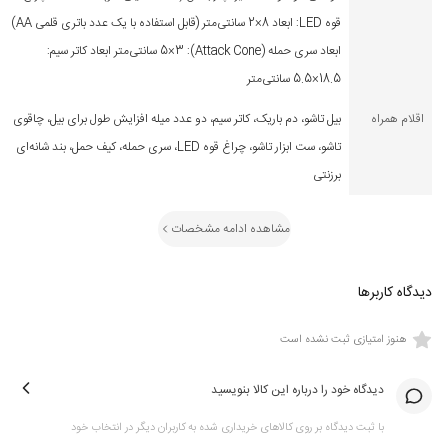
در جعبه ابزار گرین لاین
Green Lion Survival X9 Outdoor
قوه LED: ابعاد 8×2 سانتی‌متر (قابل استفاده با یک عدد باتری قلمی AA)
ابعاد سری حمله (Attack Cone): 5×3 سانتی‌متر ابعاد کاتر سیم:
ابزارهای متنوعی قرار گرفته که در موقعیت های مختلف به کار
18.5×5.5 سانتی‌متر
می‌آیند؛ از تعمیرات ساده گرفته تا استفاده در فضای باز.
اقلام همراه
بیل تاشو، دم باریک، کاتر سیم، دو عدد میله افزایش طول برای بیل، چاقوی
این ابزارات متشکل اند از:
تاشو، ست ابزار تاشو، چراغ قوه LED، سری حمله، کیف حمل، بند شانه‌ای
برزنتی
انبردست برق‌کار و سیم‌چین
چاقوی چندکاره
مشاهده ادامه مشخصات
چراغ قوه LED
ست ابزار تعمیر
دیدگاه کاربرها
بیل تاشو به‌همراه میله‌های افزایش طول
هنوز امتیازی ثبت نشده است
مخروط ضربه‌ای و بند حمل
دیدگاه خود را درباره این کالا بنویسید
ویژگی و مزیت ها Green Lion Survival X9
با ثبت دیدگاه بر روی کالاهای خریداری شده به کاربران دیگر در انتخاب خود