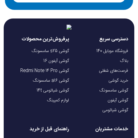
Outdoor
این مجموعه با تمرکز بر قابلیت حمل آسان، چندمنظوره بودن و دوام
بالا طراحی شده است. اگر به دنبال یک کیت کامل برای
دسترسی سریع
پرفروش‌ترین محصولات
ماجراجویی‌های فضای باز یا آمادگی در شرایط غیرمنتظره هستید،
جعبه ابزار گرین لاین Green Lion Survival X9 Outdoor Tool
فروشگاه موبایل 140
گوشی s25 سامسونگ
Kit انتخابی ایده‌آل است. این کیت برای کسانی که نیاز به ابزارهای
بلاگ
گوشی آیفون 16
کارآمد و قابل اطمینان در طبیعت دارند، بسیار کاربردی و مناسب
فرصت‌های شغلی
گوشی Redmi Note 14 Pro
است.
خرید گوشی
گوشی a16 سامسونگ
گوشی سامسونگ
گوشی شیائومی 14t
گوشی آیفون
لوازم کمپینگ
سوالات متداول
گوشی شیائومی
1. این ست ابزار گرین لاین Survival X9 Outdoor متشکل از چند
ابزار است؟
خدمات مشتریان
راهنمای قبل از خرید