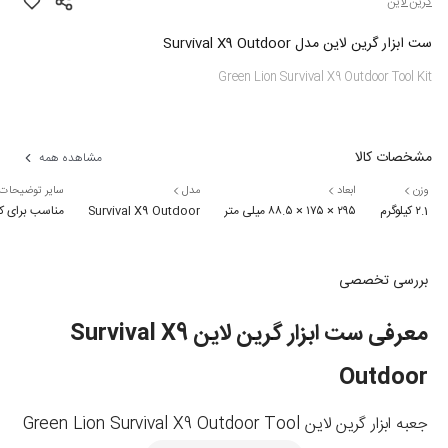
گرین لاین
ست ابزار گرین لاین مدل Survival X9 Outdoor
Green Lion Survival X9 Outdoor Tool Kit
مشخصات کالا
مشاهده همه
وزن
ابعاد
مدل
سایر توضیحات
۲.1 کیلوگرم
۲۹۵ × ۱۷۵ × ۸۸.۵ میلی متر
Survival X9 Outdoor
مناسب برای کمپینگ بیل تاشو حمل آسان جنس جعبه ابزار: پلی‌پروپیلن (PP) جنس سری بیل: فولاد ضدزنگ 2Cr13 جنس دسته بیل: آلیاژ آلوم
بررسی تخصصی
معرفی ست ابزار گرین لاین Survival X9
Outdoor
جعبه ابزار گرین لاین
Green Lion Survival X9 Outdoor Tool