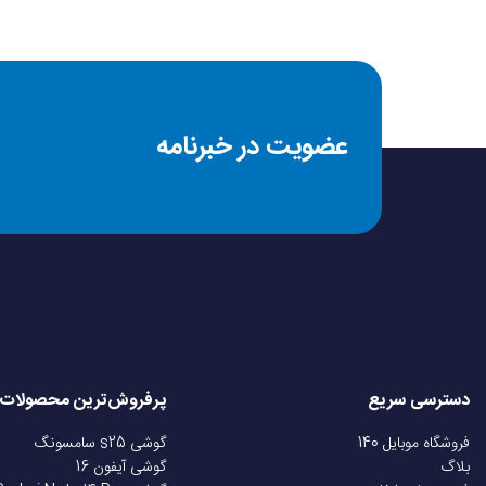
قطر درایور
مقاومت در برابر عرق 
عضویت در خبرنامه
مقاومت در برابر پاش
قابلیت کنترل صدا و م
نسخه‌ی بلوتوث
قابلیت پخش موسیقی
دسترسی سریع
پرفروش‌ترین محصولات
درگاه شارژ
فروشگاه موبایل 140
گوشی s25 سامسونگ
بلاگ
گوشی آیفون 16