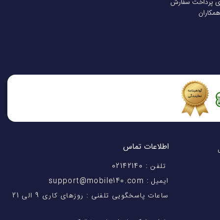
ی پرداخت سفارش
همکاران
اطلاعات تماس
اختیار شماست! با 28 سال
تلفن : 02142140
ایمیل : support@mobile140.com
ساعات پاسخگویی تلفنی : روزهای کاری 9 الی 21