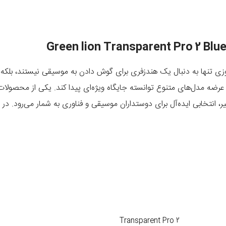
وزی تنها به دنبال یک هندزفری برای گوش دادن به موسیقی نیستند، بلکه 
 عرضه مدل‌های متنوع توانسته جایگاه ویژه‌ای پیدا کند. یکی از محصولا
 انتخابی ایده‌آل برای دوستداران موسیقی و فناوری به شمار می‌رود. در 
 طراحی شفاف و مدرن خود شناخته می‌شود. بدنه‌ای که بخشی از اجزای داخلی را نشان می
امکانات فنی مثل بلوتوث نسخه ۵.۳، باتری قدرتمند، قابلیت نویز کنسلینگ فعال (ANC) و میکرو
2 Transparent Pro