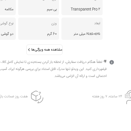
2 Transparent Pro
بی سیم
مکالمه
ابعاد
وزن
نوع گوشی
۶۵x۵۰x۲۵ میلی متر
60 گرم
دو گوشی
مشاهده همه ویژگی‌ها
🎥 لطفاً هنگام دریافت سفارش، از لحظه باز کردن بسته‌بندی تا نمایش کامل کالا، 
فیلم‌برداری کنید. این ویدئو تنها مدرک قابل استناد برای بررسی هرگونه ایراد، آسیب
احتمالی است و ارائه آن الزامی می‌باشد.
۲۴ ساعته، ۷ روز هفته
هفت روز ضمانت بازگ