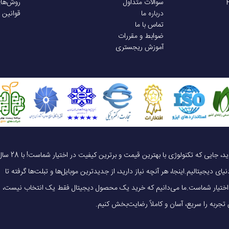
سوالات متداول
روش‌ها
۴۰۰ میلی آمپر ساعت
درباره ما
قوانین 
تماس با ما
ضوابط و مقررات
المه
تا 7 ساعت (با کیس شارژ تا 30 ساعت)
آموزش ریجستری
پخش
تا 7 ساعت (با کیس شارژ تا 30 ساعت)
رژ
1 ساعت
یک خرید هوشمندانه ، قیمت منصفانه، تجربه‌ای متفاوت! به موبایل 140 خوش آمدید، جایی که تکنولوژی با بهترین قیمت و برترین کیفیت در 
کیس شارژ کابل شارژ USB Type-C 3 عدد سری سیلیکونی در سایزهای مختلف
ای دیجیتالیم.اینجا، هر آنچه نیاز دارید، از جدیدترین موبایل‌ها و تبلت‌ها گرفته تا
 در اختیار شماست.ما می‌دانیم که خرید یک محصول دیجیتال فقط یک انتخاب نیست،