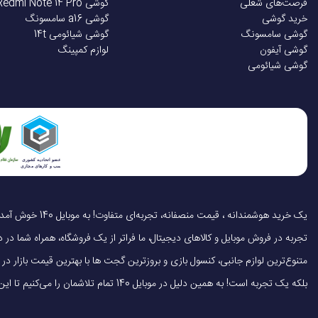
فرصت‌های شغلی
گوشی Redmi Note 14 Pro
ظرفیت باتری
خرید گوشی
گوشی a16 سامسونگ
گوشی سامسونگ
گوشی شیائومی 14t
گوشی آیفون
لوازم کمپینگ
عمر باتری در حالت مک
گوشی شیائومی
عمر باتری در حالت 
موسیقی
اهمیت و کاربردها
زمان مورد نیاز برای شا
۱. تجربه شنیداری بی‌نقص
اقلام همراه هدفون
با پشتیبانی از درایورهای پیشرفته و فناوری Hi-Fi، این مدل توانایی ارائه صدایی شفاف، بیس قدرتمند و تفکیک عالی صداها را دارد.
تجربه در فروش موبایل و کالاهای دیجیتال، ما فراتر از یک فروشگاه، همراه شما در دنی
متنوع‌ترین لوازم جانبی، کنسول بازی و بروزترین گجت ها با بهترین قیمت بازار
۲. تماس‌های تلفنی با کیفیت بالا
بلکه یک تجربه است! به همین دلیل در موبایل 140 تمام تلاشمان را می‌کنیم تا این تجربه را سریع، آسان و کاملاً رضایت‌بخش کنیم.
میکروفون‌های دوگانه به همراه فناوری ENC (کاهش نویز محیطی در مکالمه) تضمین می‌کنند صدای شما حتی در محیط‌های شلوغ به‌ وضوح منتقل شود.