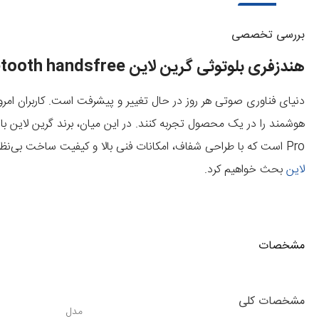
بررسی تخصصی
هندزفری بلوتوثی گرین لاین Green lion Transparent Pro 2 Bluetooth handsfree
دنیای فناوری صوتی هر روز در حال تغییر و پیشرفت است. کاربران امر
هوشمند را در یک محصول تجربه کنند. در این میان، برند گرین لاین با
Pro
است که با طراحی شفاف، امکانات فنی بالا و کیفیت ساخت بی‌نظیر،
لاین
بحث خواهیم کرد.
معرفی هندزفری بلوتوثی گرین لاین مدل 2 Transparent Pro
مشخصات
این مدل با نام Transparent Pro به دلیل
مشخصات کلی
مدل
مطمئن میتوانید به
سایت موبایل 140
مراجعه فرمایید.