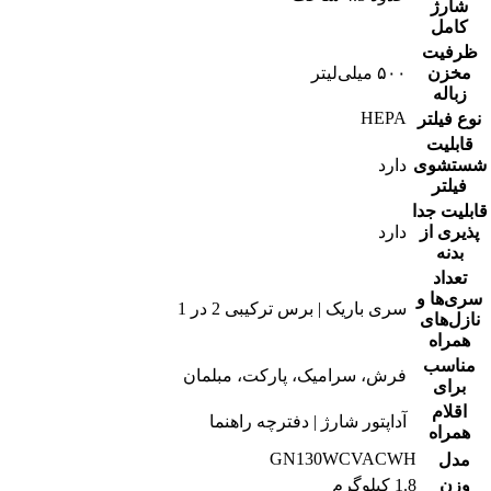
شارژ
کامل
ظرفیت
مخزن
۵۰۰ میلی‌لیتر
زباله
HEPA
نوع فیلتر
قابلیت
شستشوی
دارد
فیلتر
قابلیت جدا
پذیری از
دارد
بدنه
تعداد
سری‌ها و
سری باریک | برس ترکیبی 2 در 1
نازل‌های
همراه
مناسب
فرش، سرامیک، پارکت، مبلمان
برای
اقلام
آداپتور شارژ | دفترچه راهنما
همراه
GN130WCVACWH
مدل
وزن
1.8 کیلوگرم