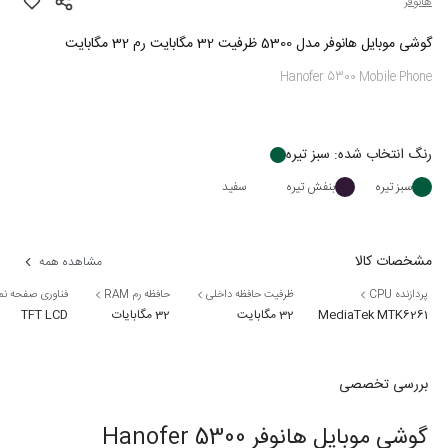
هانوفر
گوشی موبایل هانوفر مدل 5300 ظرفیت 32 مگابایت رم 32 مگابایت
Hanofer 5300 Mobile Phone
رنگ
انتخاب شده:
سبز تیره
سبز تیره
بنفش تیره
سفید
مشخصات کالا
مشاهده همه
پردازنده CPU
ظرفیت حافظه داخلی
حافظه رم RAM
فناوری صفحه ن
MediaTek MTK6261
32 مگابایت
32 مگابایات
TFT LCD
بررسی تخصصی
گوشی موبایل هانوفر 5300 Hanofer