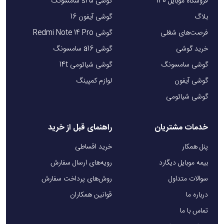
فروشگاه موبایل 140
گوشی s25 سامسونگ
بلاگ
گوشی آیفون 16
فرصت‌های شغلی
گوشی Redmi Note 14 Pro
خرید گوشی
گوشی a16 سامسونگ
گوشی سامسونگ
گوشی شیائومی 14t
گوشی آیفون
لوازم کمپینگ
گوشی شیائومی
خدمات مشتریان
راهنمای قبل از خرید
پنل همکار
خرید اقساطی
بیمه موبایل دیگارد
رویه‌های ارسال سفارش
سوالات متداول
روش‌های پرداخت سفارش
درباره ما
قوانین همکاران
تماس با ما