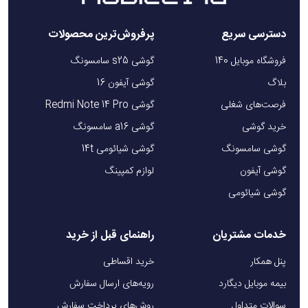
دسترسی سریع
پرفروش‌ترین محصولات
فروشگاه موبایل 140
گوشی s25 سامسونگ
بلاگ
گوشی آیفون 16
فرصت‌های شغلی
گوشی Redmi Note 14 Pro
خرید گوشی
گوشی a16 سامسونگ
گوشی سامسونگ
گوشی شیائومی 14t
گوشی آیفون
لوازم کمپینگ
گوشی شیائومی
خدمات مشتریان
راهنمای قبل از خرید
پنل همکار
خرید اقساطی
بیمه موبایل دیگارد
رویه‌های ارسال سفارش
سوالات متداول
روش‌های پرداخت سفارش