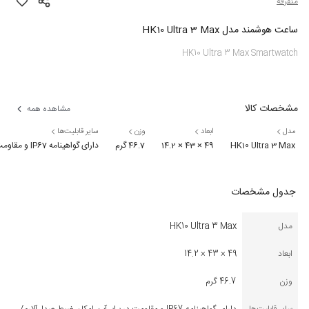
متفرقه
ساعت هوشمند مدل HK10 Ultra 3 Max
HK10 Ultra 3 Max Smartwatch
مشخصات کالا
مشاهده همه
مدل
ابعاد
وزن
سایر قابلیت‌ها
HK10 Ultra 3 Max
49 × 43 × 14.2
46.7 گرم
دارای گواهینامه IP67 و مقاومت در برابر آب، امکان ضبط صدا، آلارم/کرنومتر/تایمر/نمايش زمان، مجهز به زنگ و ويبره
جدول مشخصات
مدل
HK10 Ultra 3 Max
ابعاد
49 × 43 × 14.2
وزن
46.7 گرم