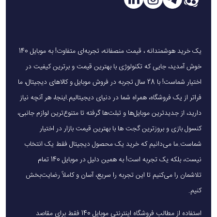
(مانند ویرایش ویدیو یا مرور وب) می‌توانند تاثیر بسزایی در میزان
مصرف باتری داشته باشند. به طور کلی، می‌توانید انتظار داشته
باشید که در شرایط استفاده سبک، عمر باتری تا چند ساعت باقی
بماند، اما در استفاده‌های سنگین‌تر این مدت زمان کاهش می‌یابد.
یک خرید هوشمندانه ، قیمت منصفانه، تجربه‌ای متفاوت! به موبایل 140
برای بهینه‌سازی عمر باتری، پیشنهاد می‌شود تنظیمات صفحه
خوش آمدید، جایی که تکنولوژی با بهترین قیمت و برترین کیفیت در
نمایش را بر اساس نیاز خود تنظیم کنید و از برنامه‌هایی که باتری را
اختیار شماست! با 28 سال تجربه در فروش موبایل و کالاهای دیجیتال، ما
به طور غیرضروری مصرف می‌کنند، خودداری کنید.
فراتر از یک فروشگاه، همراه شما در دنیای دیجیتالیم.اینجا، هر آنچه نیاز
دارید، از جدیدترین موبایل‌ها و تبلت‌ها گرفته تا متنوع‌ترین لوازم جانبی،
کنسول بازی و بروزترین گجت ها با بهترین قیمت بازار در اختیار
پورت و اتصالات
شماست.ما می‌دانیم که خرید یک محصول دیجیتال فقط یک انتخاب
ایسر Nitro V 15 با مجموعه‌ای کامل از پورت‌ها و اتصالات، نیازهای
نیست، بلکه یک تجربه است! به همین دلیل در موبایل 140 تمام
شما را پوشش می‌دهد. این لپ‌تاپ دارای پورت USB Type-C،
تلاشمان را می‌کنیم تا این تجربه را سریع، آسان و کاملاً رضایت‌بخش
سه پورت USB 3.0، خروجی HDMI و پورت شبکه (LAN) است.
کنیم.
همچنین، پشتیبانی از Wi-Fi 6 به شما امکان بازی آنلاین با پینگ
استفاده از مطالب فروشگاه اینترنتی موبایل 140 فقط برای مقاصد