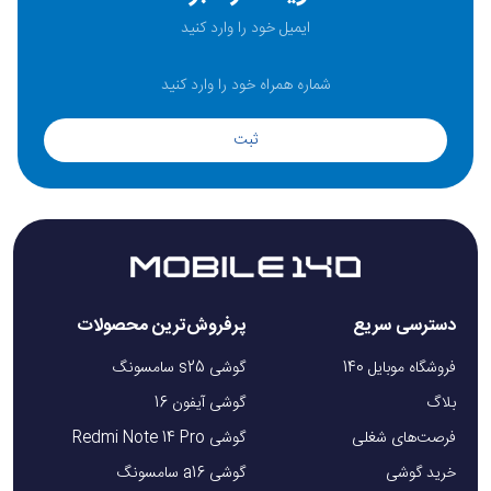
صفحه نمایش، می‌توانید به راحتی فیلم تماشا کنید و از بازی‌ها
لذت ببرید. رزولوشن Full HD (1920x1080) نیز یک استاندارد رایج
است که تصاویری با جزئیات خوب و متن‌های واضح را به نمایش
می گذارد.نرخ تازه سازی این لپ تاپ 144 هرتز است به این معنی
ثبت
که که صفحه نمایش 144 بار در ثانیه تصویر جدیدی را نشان
می‌دهد. این نرخ، بسیار بالاتر از نرخ استاندارد 60 هرتز است. این
نرخ بالاتر، باعث می‌شود تصاویر بسیار روان‌تر و با جزئیات بیشتری
نمایش داده شوند. این امر به ویژه برای گیمرها بسیار مهم است،
زیرا باعث کاهش تاری حرکتی (motion blur) می‌شود و به شما
دسترسی سریع
پرفروش‌ترین محصولات
امکان می‌دهد تا حرکات سریع را با دقت بیشتری دنبال کنید. این
فروشگاه موبایل 140
گوشی s25 سامسونگ
موضوع می‌تواند به شما در واکنش سریع‌تر و دقت بیشتر در
بلاگ
گوشی آیفون 16
بازی‌ها کمک کند.
فرصت‌های شغلی
گوشی Redmi Note 14 Pro
خرید گوشی
گوشی a16 سامسونگ