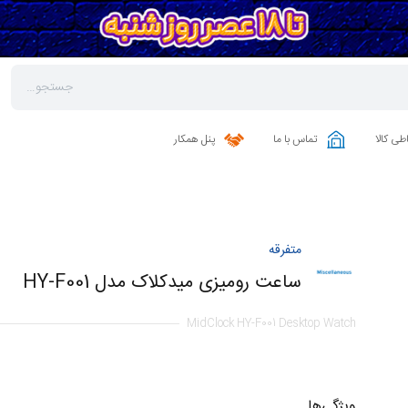
طی کالا
تماس با ما
پنل همکار
متفرقه
ساعت رومیزی میدکلاک مدل HY-F001
MidClock HY-F001 Desktop Watch
ویژگی‌ها