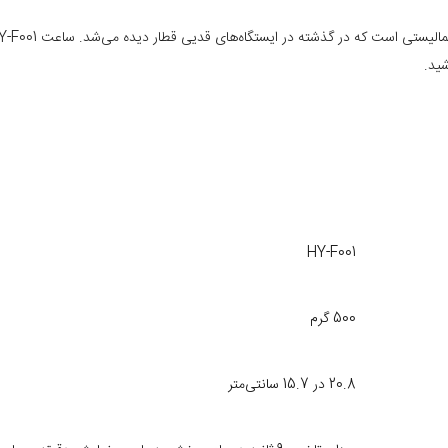
HY-F001
HY-F001 بسیار بزرگ است. این باعث می‌شود که بتوانید 
کنار نمایشگر دقیقه وجود دارد که از طریق آن می‌توانید ساعت را تنظیم کنید. ساعت تاشو میدکلاک F001
500 گرم
م خانگی
20.8 در 15.7 سانتی‌متر