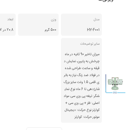
مدل
وزن
ابعاد
HY-F001
500 گرم
20.8 در 15.7 سانتی‌متر
سایر توضیحات
میزان تاخیر 90 ثانیه در ماه
چرخش به پایین، نمایش د
قیقه و ساعت طراحی شده
در فولاد ضد زنگ نیاز به باتر
ی قلمی 1.5 ولت سایز بزرگ
شارژدهی تا 6 ماه نوع نمای
شگر: تیغه پی وی سی مواد
اصلی: فلز + پی وی سی +
کوارتز نوع حرکت: دیجیتال
موتور حرکت: کوارتز