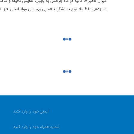
شارژدهی تا 6 ماه نوع نمایشگر: تیغه پی وی سی مواد اصلی: فلز + پی وی سی + کوارتز نوع حرکت: دیجیتال موتور حرکت: کوارتز