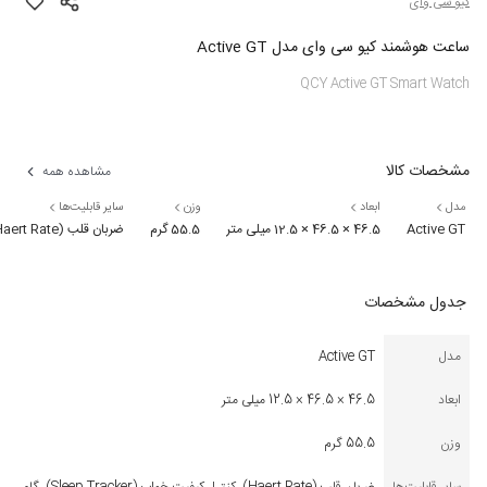
کیو سی وای
ساعت هوشمند کیو سی وای مدل Active GT
QCY Active GT Smart Watch
مشخصات کالا
مشاهده همه
مدل
ابعاد
وزن
سایر قابلیت‌ها
Active GT
46.5 × 46.5 × 12.5 میلی‌ متر
55.5 گرم
ضربان قلب (Haert Rate), کنترل کیفیت خواب (Sleep Tracker), گام شمار (Pedometer) |امکان کنترل دوربین گوشی, پایش خواب, پیدا کردن گوشی از طریق ساعت
جدول مشخصات
مدل
Active GT
ابعاد
46.5 × 46.5 × 12.5 میلی‌ متر
وزن
55.5 گرم