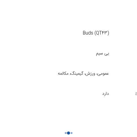
(Buds (QT43
بی سیم
عمومی، ورزش، گیمینگ، مکالمه
دارد
21 ×23 × 33.65 میلی‌متر
42 گرم