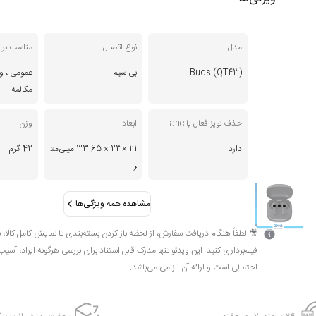
مدل
نوع اتصال
مناسب برا
(Buds (QT43
بی سیم
عمومی ، و
مکالمه
حذف نویز فعال یا anc
ابعاد
وزن
دارد
21 ×23 × 33.65 میلی‌مت
42 گرم
ر
مشاهده همه ویژگی‌ها
🎥 لطفاً هنگام دریافت سفارش، از لحظه باز کردن بسته‌بندی تا نمایش کامل کالا، 
فیلم‌برداری کنید. این ویدئو تنها مدرک قابل استناد برای بررسی هرگونه ایراد، آسیب
احتمالی است و ارائه آن الزامی می‌باشد.