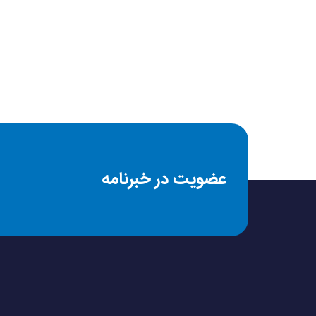
نشانگر LED
نوع گوشی
میکروفون
عضویت در خبرنامه
قطر درایور
مقاومت در برابر عرق 
مقاومت در برابر پاش
طراحی و مدل ساخت (Buds (QT43