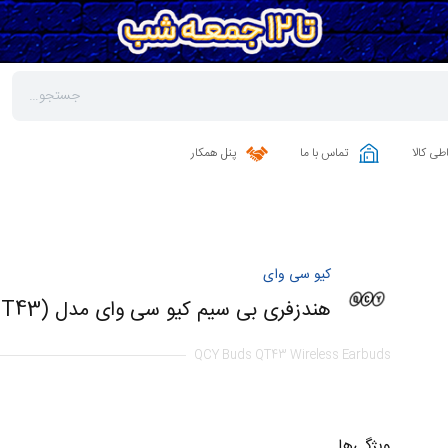
طی کالا
تماس با ما
پنل همکار
کیو سی وای
هندزفری بی سیم کیو سی وای مدل (Buds (QT43
QCY Buds QT43 Wireless Earbuds
ویژگی‌ها