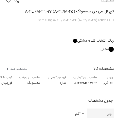
سامسونگ
تاچ ال سی دی سامسونگ A04E /M04 2022 (A042/M045)
Samsung A04E /M04 2022 (A042/M045) Touch LCD
رنگ
انتخاب شده:
مشکی
مشکی
مشخصات کالا
مشاهده همه
وزن
مناسب برای گوشی
فریم دور گوشی
مناسب برای برند
کیفیت کالا
100 گرم
A04e/M04 2022
ندارد
سامسونگ
اورجینال
جدول مشخصات
وزن
100 گرم