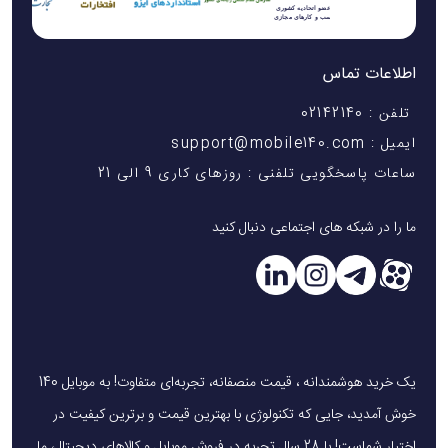
اطلاعات تماس
تلفن : 02142140
ایمیل : support@mobile140.com
ساعات پاسخگویی تلفنی : روزهای کاری 9 الی 21
ما را در شبکه های اجتماعی دنبال کنید
یک خرید هوشمندانه ، قیمت منصفانه، تجربه‌ای متفاوت! به موبایل 140
خوش آمدید، جایی که تکنولوژی با بهترین قیمت و برترین کیفیت در
اختیار شماست! با 28 سال تجربه در فروش موبایل و کالاهای دیجیتال، ما