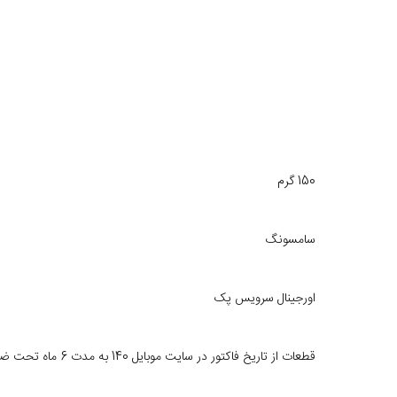
150 گرم
سامسونگ
اورجینال سرویس پک
قطعات از تاریخ فاکتور در سایت موبایل 140 به مدت 6 ماه تحت ضمانت تعویض خرابی های ناشی از ساخت می‌باشد