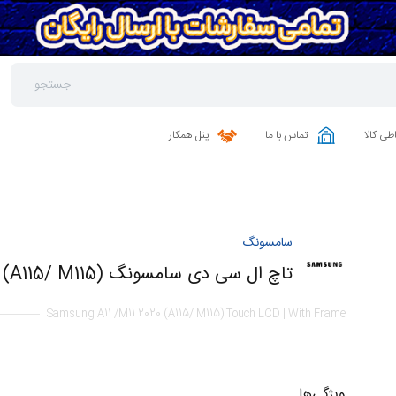
طی کالا
تماس با ما
پنل همکار
سامسونگ
تاچ ال سی دی سامسونگ A11 /M11 2020 (A115/ M115) | با فریم
Samsung A11 /M11 2020 (A115/ M115) Touch LCD | With Frame
ویژگی‌ها