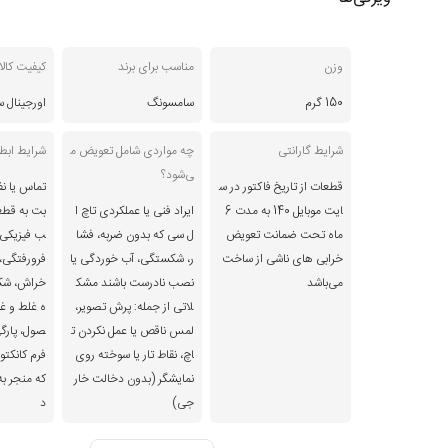
وزن
مناسب برای برند
کیفیت کالا
150 گرم
سامسونگ
اورجینال
شرایط گارانتی
چه مواردی شامل تعویض م
شرایط ابطا
ی‌شود؟
قطعات از تاریخ فاکتور در س
تماس یا نف
ایت موبایل 140 به مدت 6
ایراد فنی یا عملکردی تاچ ا
بت به قطع
ماه تحت ضمانت تعویض
ل سی که بدون ضربه، فشا
ب فیزیکی 
خرابی های ناشی از ساخت
ر، شکستگی، آب خوردگی یا
فرورفتگی،
می‌باشد
نصب نادرست باشند مشک
خراش، شک
لاتی از جمله: پرش تصویر،
ه غلط و غی
لمس ناقص یا عمل نکردن ت
صول، پارگی
اچ، نقاط تار یا سوخته روی
فرم کانکتو
نمایشگر (بدون دخالت خار
که منجر ب
جی)
د