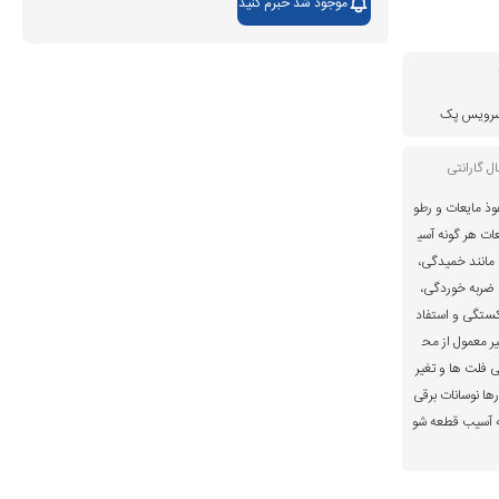
موجود شد خبرم کنید
 سرویس پک
ل گارانتی
وذ مایعات و رطو
ات هر گونه آسی
مانند خمیدگی،
 ضربه خوردگی،
ستگی و استفاد
ر معمول از مح
 فلت ها و تغیر
رها نوسانات برقی
ه آسیب قطعه شو