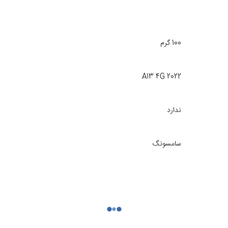
100 گرم
A13 4G 2022
ندارد
سامسونگ
اورجینال سرویس پک
قطعات از تاریخ فاکتور در سایت موبایل 140 به مدت 6 ماه تحت ضمانت تعویض خرابی های ناشی از ساخت می‌باشد