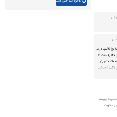
موجود شد خبرم کنید
گوشی
نتی
اریخ فاکتور در س
ایت موبایل 140 به مدت 6
ضمانت تعویض
 ناشی از ساخت
به‌صورت پیوسته
 یا مغایرت