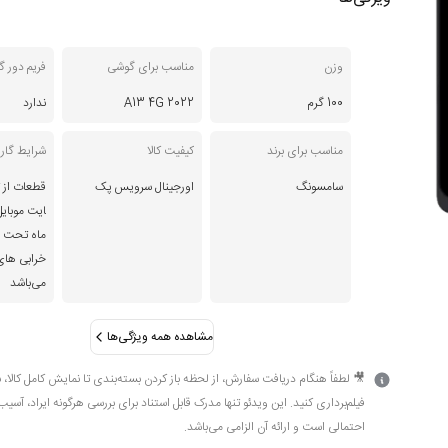
وزن
مناسب برای گوشی
فریم دور 
100 گرم
A13 4G 2022
ندارد
مناسب برای برند
کیفیت کالا
شرایط گارا
سامسونگ
اورجینال سرویس پک
قطعات از ت
ماه تحت 
خرابی های
می‌باشد
مشاهده همه ویژگی‌ها
🎥 لطفاً هنگام دریافت سفارش، از لحظه باز کردن بسته‌بندی تا نمایش کامل کالا، 
فیلم‌برداری کنید. این ویدئو تنها مدرک قابل استناد برای بررسی هرگونه ایراد، آسیب
احتمالی است و ارائه آن الزامی می‌باشد.