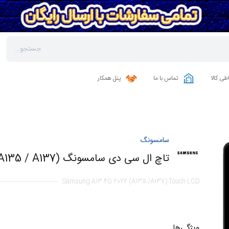
طی کالا
تماس با ما
پنل همکار
سامسونگ
تاچ ال سی دی سامسونگ A13 4G 2022 (A135 / A137)
Samsung A13 4G 2022 (A135 /A137) Touch LCD
ویژگی‌ها