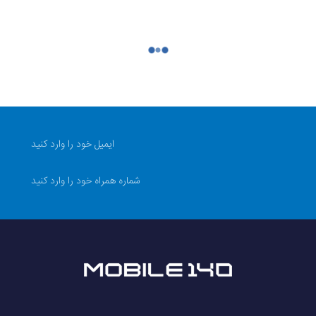
یض
ایراد فنی یا عملکردی تاچ ال سی که بدون ضربه، فشار، شکستگی
یا عمل نکردن تاچ، نقاط تار یا سوخته روی نمایشگر (بدون دخالت 
تماس یا نفوذ مایعات و رطوبت به قطعات هر گونه آسیب فیزیکی م
معمول از محصول، پارگی فلت ها و تغیر فرم کانکتورها نوسانات بر
دیگارد
موبایل 140 جهت اطمینان خاطر شما از خرید، تمامی محصولات 
که مشکل ایجاد شده ناشی از عوامل انسانی نباشد.
 کالا
فیلم آنباکس الزامی است؛ حتما هنگام بازکردن بسته و بررسی اولیه 
بندی تا زمان بررسی فنی نمایشگر ویدئو را قطع نکنید) سپس نما
افراد متفرقه؛ نصب باید توسط تعمیر کار مجاز یا متخصص انجام 
140 تماس بگیرید و مستندات (فیلم آنباکس، تصویر مشکل و شماره سفارش) را با کارشناسان مجموعه مطرح نمایید