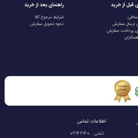
ی قبل از خرید
راهنمای بعد از خرید
قساطی
شرایط مرجوع کالا
ی ارسال سفارش
نحوه تحویل سفارش
ی پرداخت سفارش
همکاران
اطلاعات تماس
اختیار شماست! با 28 سال
تلفن : 02142140