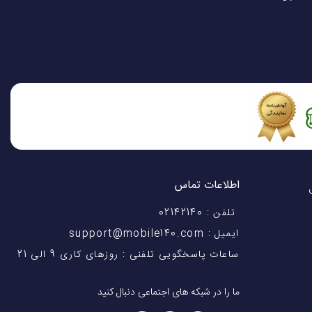
اطلاعات تماس
اختیار شماست! با 28 سال
تلفن : 02142140
ایمیل : support@mobile140.com
ساعات پاسخگویی تلفنی : روزهای کاری 9 الی 21
ما را در شبکه های اجتماعی دنبال کنید