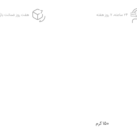
۲۴ ساعته، ۷ روز هفته
هفت روز ضمانت بازگ
150 گرم