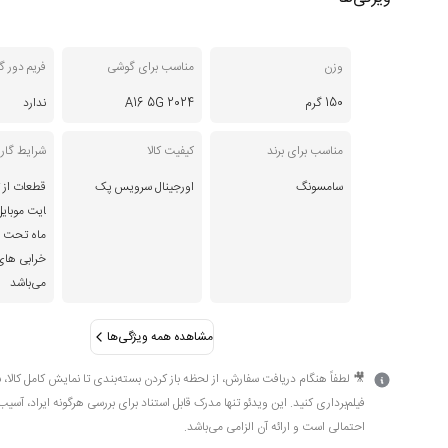
وزن
مناسب برای گوشی
فریم دور 
150 گرم
A16 5G 2024
ندارد
مناسب برای برند
کیفیت کالا
شرایط گارا
سامسونگ
اورجینال سرویس پک
قطعات از ت
ماه تحت 
خرابی های
می‌باشد
مشاهده همه ویژگی‌ها
🎥 لطفاً هنگام دریافت سفارش، از لحظه باز کردن بسته‌بندی تا نمایش کامل کالا، 
فیلم‌برداری کنید. این ویدئو تنها مدرک قابل استناد برای بررسی هرگونه ایراد، آسیب
احتمالی است و ارائه آن الزامی می‌باشد.