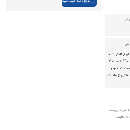
موجود شد خبرم کنید
گوشی
نتی
اریخ فاکتور در س
ایت موبایل 140 به مدت 6
ضمانت تعویض
 ناشی از ساخت
به‌صورت پیوسته
 یا مغایرت