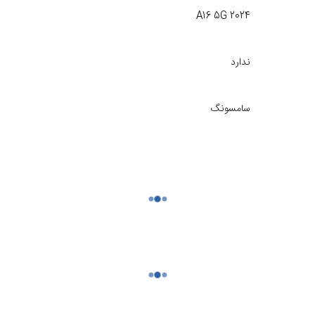
A16 5G 2024
ندارد
سامسونگ
اورجینال سرویس پک
قطعات از تاریخ فاکتور در سایت موبایل 140 به مدت 6 ماه تحت ضمانت تعویض خرابی های ناشی از ساخت می‌باشد
یض
ایراد فنی یا عملکردی تاچ ال سی که بدون ضربه، فشار، شکستگی
یا عمل نکردن تاچ، نقاط تار یا سوخته روی نمایشگر (بدون دخالت 
تماس یا نفوذ مایعات و رطوبت به قطعات هر گونه آسیب فیزیکی م