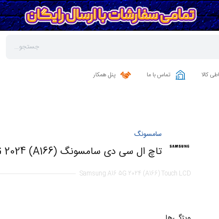
طی کالا
تماس با ما
پنل همکار
سامسونگ
تاچ ال سی دی سامسونگ A16 5G 2024 (A166)
Samsung A16 5G 2024 (A166) Touch LCD
ویژگی‌ها