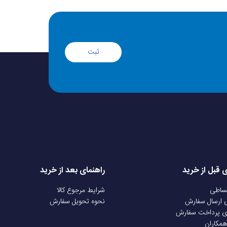
قی که منجر به آسیب قطعه شود
تاچ ال سی را به همراه گارانتی دیگارد ( یک ماه تعویض) عرضه می‌کند: با این شرط
ثبت
محصول، ویدئو کامل و بدون برش از آنباکس تهیه کنید ( از هنگام باز شدن بسته
یشگر، جعبه، لیبل و شماره سفارش را به وضوح نشان دهید ممنوعیت نصب توسط
شود. در صورت نصب غیر اصولی یا دست کاری فنی، گارانتی تعویض باطل خواهد
شد پیگیری مشکل در بازه زمانی یک ماهه؛ در صورتی که مشکلی در قطعه مشاهده شد، حتما ظرف 30 روز از تاریخ تحویل با تیم پشتیبانی موبایل
ی قبل از خرید
راهنمای بعد از خرید
قساطی
شرایط مرجوع کالا
ی ارسال سفارش
نحوه تحویل سفارش
ی پرداخت سفارش
همکاران