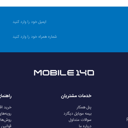
معمول از محصول، پارگی فلت ها و تغیر فرم کانکتورها نوسانات بر
دیگارد
موبایل 140 جهت اطمینان خاطر شما از خرید، تمامی محصولات 
که مشکل ایجاد شده ناشی از عوامل انسانی نباشد.
 کالا
فیلم آنباکس الزامی است؛ حتما هنگام بازکردن بسته و بررسی اولیه 
بندی تا زمان بررسی فنی نمایشگر ویدئو را قطع نکنید) سپس نما
افراد متفرقه؛ نصب باید توسط تعمیر کار مجاز یا متخصص انجام 
140 تماس بگیرید و مستندات (فیلم آنباکس، تصویر مشکل و شماره سفارش) را با کارشناسان مجموعه مطرح نمایید
خدمات مشتریان
راهنما
پنل همکار
خرید ا
بیمه موبایل دیگارد
رویه‌ها
سوالات متداول
روش‌ها
درباره ما
قوانین 