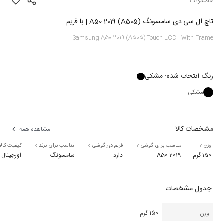
سامسونگ
تاچ ال سی دی سامسونگ A50 2019 (A505) | با فریم
Samsung A50 2019 (A505) Touch LCD | With Frame
رنگ
انتخاب شده:
مشکی
مشکی
مشخصات کالا
مشاهده همه
وزن
مناسب برای گوشی
فریم دور گوشی
مناسب برای برند
کیفیت کالا
150 گرم
A50 2019
دارد
سامسونگ
اورجینال
جدول مشخصات
وزن
150 گرم