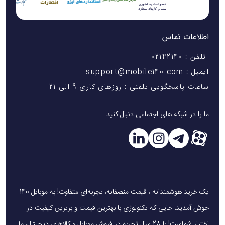
اطلاعات تماس
تلفن : 02142140
ایمیل : support@mobile140.com
ساعات پاسخگویی تلفنی : روزهای کاری 9 الی 21
ما را در شبکه های اجتماعی دنبال کنید
یک خرید هوشمندانه ، قیمت منصفانه، تجربه‌ای متفاوت! به موبایل 140
خوش آمدید، جایی که تکنولوژی با بهترین قیمت و برترین کیفیت در
اختیار شماست! با 28 سال تجربه در فروش موبایل و کالاهای دیجیتال، ما