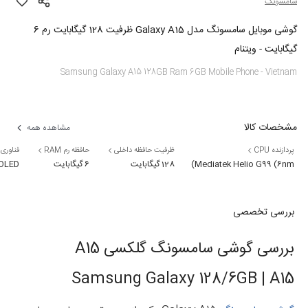
سامسونگ
گوشی موبایل سامسونگ مدل Galaxy A15 ظرفیت 128 گیگابایت رم 6
گیگابایت - ویتنام
Samsung Galaxy A15 128GB Ram 6GB Mobile Phone - Vietnam
مشخصات کالا
مشاهده همه
پردازنده CPU
ظرفیت حافظه داخلی
حافظه رم RAM
فناوری
Mediatek Helio G99 (6nm)
128 گیگابایت
6 گیگابایت
OLED
بررسی تخصصی
بررسی گوشی سامسونگ گلکسی A15
Samsung Galaxy 128/6GB | A15