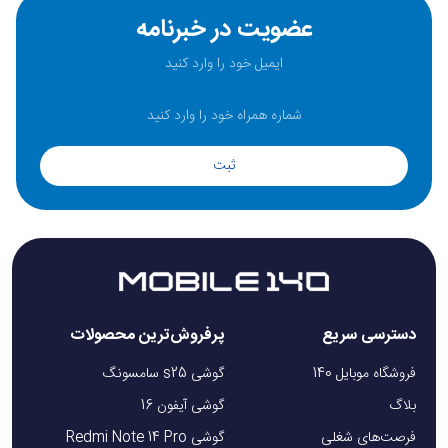
دوربین سوم از نوع ماکرو با
رزولوشن ۲ مگاپیکسل
و دیافراگم
عضویت در خبرنامه
f/2.4
طراحی شده است تا جزئیات کوچک و نزدیک سوژه‌ها را
ثبت کند. این لنز امکان گرفتن عکس‌های نزدیک از گل‌ها، بافت‌ها،
اشیاء ریز و جزئیات ظریف را فراهم می‌کند و برای ثبت عکس‌های
خلاقانه و متفاوت گزینه‌ای مناسب محسوب می‌شود.
ثبت
فیلمبرداری با دوربین پشتی
سیستم دوربین پشتی گلکسی A15 از ضبط ویدئو با کیفیت
Full
HD
و نرخ ۳۰ فریم بر ثانیه پشتیبانی می‌کند. فناوری تثبیت‌کننده
دیجیتال تصویر (EIS) کمک می‌کند ویدئوها روان و بدون لرزش
ضبط شوند، بنابراین تجربه‌ای رضایت‌بخش در فیلمبرداری روزمره
دسترسی سریع
پرفروش‌ترین محصولات
خواهید داشت.
فروشگاه موبایل 140
گوشی s25 سامسونگ
بلاگ
گوشی آیفون 16
فرصت‌های شغلی
گوشی Redmi Note 14 Pro