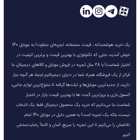
پردازنده مرکزی (CPU) Octa-core شامل دو هسته قدرتمند
Cortex-A76 با فرکانس ۲.۲ گیگاهرتز و شش هسته کم‌مصرف
Cortex-A55 با فرکانس ۲.۰ گیگاهرتز است. این ترکیب باعث
می‌شود گوشی توان لازم برای اجرای بازی‌ها و برنامه‌های سنگین را
یک خرید هوشمندانه ، قیمت منصفانه، تجربه‌ای متفاوت! به موبایل 140
داشته باشد و در عین حال مصرف باتری در استفاده‌های روزمره
خوش آمدید، جایی که تکنولوژی با بهترین قیمت و برترین کیفیت در
بهینه باقی بماند.
اختیار شماست! با 28 سال تجربه در فروش موبایل و کالاهای دیجیتال، ما
فراتر از یک فروشگاه، همراه شما در دنیای دیجیتالیم.اینجا، هر آنچه نیاز
دارید، از جدیدترین موبایل‌ها و تبلت‌ها گرفته تا متنوع‌ترین لوازم جانبی،
پردازشگر گرافیکی (GPU)
کنسول بازی و بروزترین گجت ها با بهترین قیمت بازار در اختیار
واحد گرافیکی Mali-G57 MC2 مسئول مدیریت محتوای گرافیکی
شماست.ما می‌دانیم که خرید یک محصول دیجیتال فقط یک انتخاب
است و اجرای بازی‌ها و برنامه‌های چندرسانه‌ای را روان می‌کند. این
نیست، بلکه یک تجربه است! به همین دلیل در موبایل 140 تمام
GPU جزئیات بصری مناسبی در بازی‌ها و اپلیکیشن‌های ویرایش
تلاشمان را می‌کنیم تا این تجربه را سریع، آسان و کاملاً رضایت‌بخش
تصویر و ویدئو نمایش می‌دهد و اجرای روان و با کیفیت محتوای
کنیم.