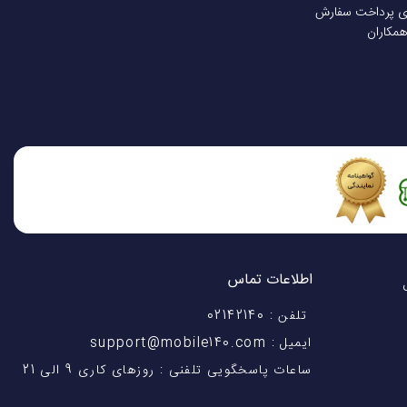
ی پرداخت سفارش
همکاران
نسخه گلوبال : 1x2.8 GHz Cortex-X2 & 3x2.50 GHz Cortex-A710 & 4x1.8 GHz Cortex-A510 | نسخه آمریکا: 1x3.00 GHz Cortex-X2
اطلاعات تماس
اختیار شماست! با 28 سال
تلفن : 02142140
ایمیل : support@mobile140.com
ساعات پاسخگویی تلفنی : روزهای کاری 9 الی 21