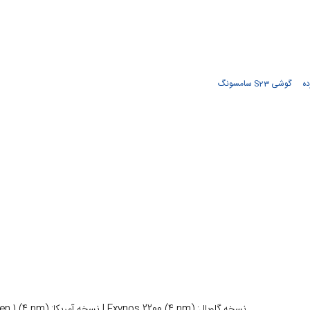
ده
گوشی S23 سامسونگ
نسخه گلوبال: Exynos 2200 (4 nm) | نسخه آمریکا: Qualcomm SM8450 Snapdragon 8 Gen 1 (4 nm)