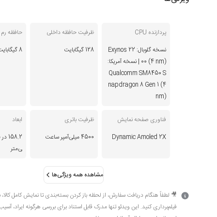
پردازنده CPU
ظرفیت حافظه داخلی
حافظه رم RAM
نسخه گلوبال: Exynos 22
128 گیگابایت
8 گیگابایت
00 (4 nm) | نسخه آمریکا:
Qualcomm SM8450 S
napdragon 8 Gen 1 (4
nm)
فناوری صفحه نمایش
ظرفیت باتری
ابعاد
Dynamic Amoled 2X
4500 میلی‌آمپر ساعت
ی‌متر
مشاهده همه ویژگی‌ها
🎥 لطفاً هنگام دریافت سفارش، از لحظه باز کردن بسته‌بندی تا نمایش کامل کالا، 
فیلم‌برداری کنید. این ویدئو تنها مدرک قابل استناد برای بررسی هرگونه ایراد، آسیب