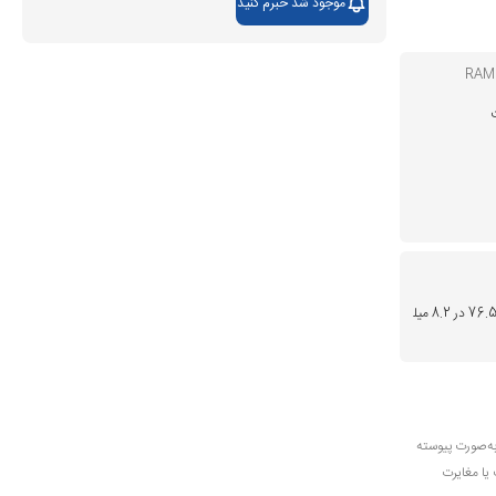
موجود شد خبرم کنید
158.2 در 76.5 در 8.2 میل
به‌صورت پیوسته
 یا مغایرت