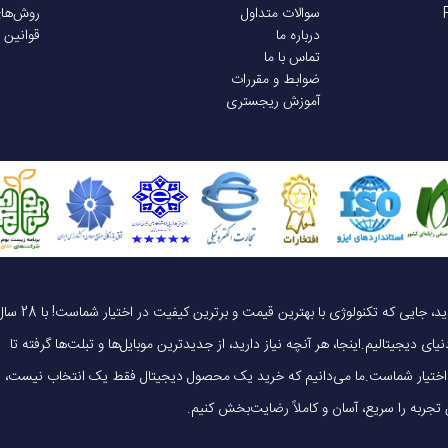
سوالات متداول
روش‌ها
ر
دارد
درباره ما
قوانین 
تماس با ما
ضوابط و مقررات
آموزش ریجستری
& 3x2.50 GHz Cortex-A710 & 4x1.80 GHz Cortex-A510
دارد
نسخه گلوبال : Xclipse 920 | نسخه آمریکا: Adreno 730
یک خرید هوشمندانه ، قیمت منصفانه، تجربه‌ای متفاوت! به موبایل 140 خوش آمدید، جایی که تکنولوژی با بهترین قیمت و برترین کیفیت در 
ظه جانبی
ندارد
ای دیجیتالیم.اینجا، هر آنچه نیاز دارید، از جدیدترین موبایل‌ها و تبلت‌ها گرفته تا
 در اختیار شماست.ما می‌دانیم که خرید یک محصول دیجیتال فقط یک انتخاب نیست،
6.4 اینچ