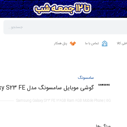
طی کالا
تماس با ما
پنل همکار
سامسونگ
گوشی موبایل سامسونگ مدل Galaxy S23 FE ظرفیت 128 گیگابایت رم 8 گیگابایت | 5G
Samsung Galaxy S23 FE 128GB Ram 8GB Mobile Phone | 5G
ویژگی‌ها