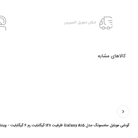
امکان تحویل اکسپرس
کالاهای مشابه
گوشی موبایل سامسونگ مدل Galaxy A15 ظرفیت 128 گیگابایت رم 6 گیگابایت - ویتنام