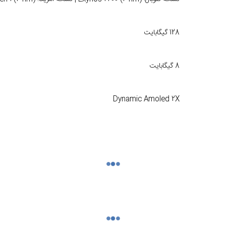
128 گیگابایت
8 گیگابایت
Dynamic Amoled 2X
4500 میلی‌آمپر ساعت
158.2 در 76.5 در 8.2 میلی‌متر
دو سیم کارت