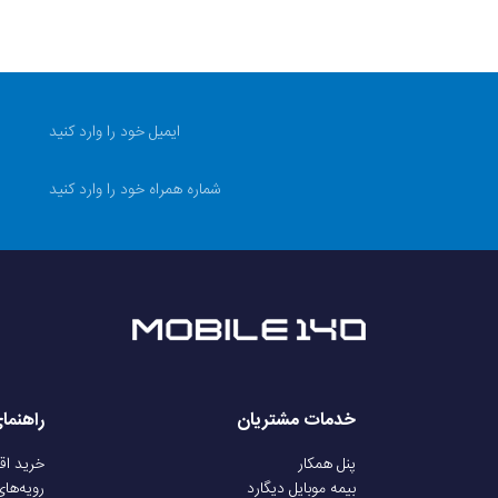
Galaxy S23 FE
2023
209 گرم
جلو شیشه ای (گوریلا گلس 5) پشت شیشه ای (گوریلا گلس 5) فریم آلومینیومی
نانو
Android
خدمات مشتریان
راهنما
دارد
پنل همکار
خرید ا
بیمه موبایل دیگارد
رویه‌ها