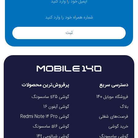
افزایش میزان روشنایی به 2600 نیت است. این رقم باعث می‌شود
که حتی زیر نور مستقیم خورشید نیز محتوای صفحه با وضوح
کامل و جزئیات دقیق قابل مشاهده باشد؛ موضوعی که سامسونگ
ثبت
را در رقابت با اپل و شیائومی یک قدم جلوتر قرار می‌دهد.
دوربین Galaxy S24 Ultra
گلکسی S24 Ultra مثل همیشه با سیستم دوربین قدرتمندش به
دسترسی سریع
پرفروش‌ترین محصولات
میدان آمده است. این گوشی به یک مجموعه چهارگانه مجهز شده
که شامل موارد زیر می‌شود:
فروشگاه موبایل 140
گوشی s25 سامسونگ
بلاگ
گوشی آیفون 16
لنز اصلی 200 مگاپیکسلی با لرزشگیر اپتیکال (OIS) برای
فرصت‌های شغلی
گوشی Redmi Note 14 Pro
ثبت تصاویر فوق‌العاده واضح و دقیق.
خرید گوشی
گوشی a16 سامسونگ
لنز اولتراواید 12 مگاپیکسلی با زاویه دید 120 درجه برای
گوشی سامسونگ
گوشی شیائومی 14t