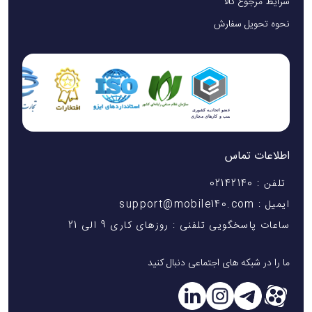
شرایط مرجوع کالا
نحوه تحویل سفارش
هوش مصنوعی و قابلیت‌های نرم‌افزاری
دوربین S24 Ultra تنها به سخت‌افزار قدرتمند محدود نمی‌شود.
فناوری هوش مصنوعی (AI) نقش مهمی در بهبود کیفیت تصاویر
دارد. سامسونگ این قابلیت را نه‌تنها در نرم‌افزار دوربین، بلکه در
اطلاعات تماس
اپلیکیشن‌هایی مثل Snapchat هم به کار گرفته است تا تجربه
تلفن : 02142140
کاربر گسترده‌تر شود.
ایمیل : support@mobile140.com
ساعات پاسخگویی تلفنی : روزهای کاری 9 الی 21
یکی از ویژگی‌های کلیدی، ProVisual Engine است؛ مجموعه‌ای
از ابزارهای مبتنی بر هوش مصنوعی که به بهبود جزئیات، رنگ‌ها و
ما را در شبکه های اجتماعی دنبال کنید
وضوح تصاویر کمک می‌کند. به لطف همین سیستم، خروجی
عکس‌ها حتی در بزرگ‌نمایی‌های بالا نیز کیفیتی بسیار بهتر از نسل