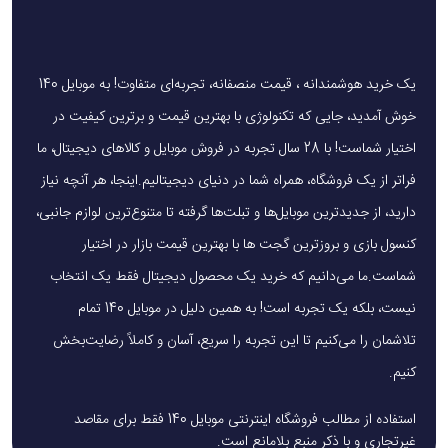
قبل خواهند داشت.
فیلم‌برداری حرفه‌ای
یک خرید هوشمندانه ، قیمت منصفانه، تجربه‌ای متفاوت! به موبایل 140
سنسور اصلی دوربین توانایی فیلم‌برداری با کیفیت 8K در دو نرخ
خوش آمدید، جایی که تکنولوژی با بهترین قیمت و برترین کیفیت در
24 و 30 فریم را دارد. همچنین امکان ضبط ویدئو با کیفیت 4K و
اختیار شماست! با 28 سال تجربه در فروش موبایل و کالاهای دیجیتال، ما
نرخ‌های 30، 60 و حتی 120 فریم بر ثانیه وجود دارد. ضبط صدا نیز
فراتر از یک فروشگاه، همراه شما در دنیای دیجیتالیم.اینجا، هر آنچه نیاز
با کیفیت HDR و استریو انجام می‌شود تا علاوه بر تصویر شفاف،
دارید، از جدیدترین موبایل‌ها و تبلت‌ها گرفته تا متنوع‌ترین لوازم جانبی،
صدا هم واقعی و زنده باشد.
کنسول بازی و بروزترین گجت ها با بهترین قیمت بازار در اختیار
دوربین سلفی 12 مگاپیکسلی هم در بخش ویدئو چیزی کم ندارد و
شماست.ما می‌دانیم که خرید یک محصول دیجیتال فقط یک انتخاب
می‌تواند فیلم‌هایی با کیفیت 4K و نرخ 30 یا 60 فریم بر ثانیه ثبت
نیست، بلکه یک تجربه است! به همین دلیل در موبایل 140 تمام
کند.
تلاشمان را می‌کنیم تا این تجربه را سریع، آسان و کاملاً رضایت‌بخش
کنیم.
سخت‌افزار و عملکرد سامسونگ Galaxy S24
استفاده از مطالب فروشگاه اینترنتی موبایل 140 فقط برای مقاصد
غیرتجاری و با ذکر منبع بلامانع است.