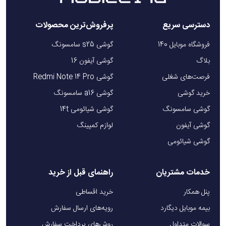
دسترسی سریع
پرفروش‌ترین محصولات
فروشگاه موبایل 140
گوشی s25 سامسونگ
بلاگ
گوشی آیفون 16
فرصت‌های شغلی
گوشی Redmi Note 14 Pro
خرید گوشی
گوشی a16 سامسونگ
گوشی سامسونگ
گوشی شیائومی 14t
گوشی آیفون
لوازم کمپینگ
گوشی شیائومی
خدمات مشتریان
راهنمای قبل از خرید
پنل همکار
خرید اقساطی
بیمه موبایل دیگارد
رویه‌های ارسال سفارش
سوالات متداول
روش‌های پرداخت سفارش