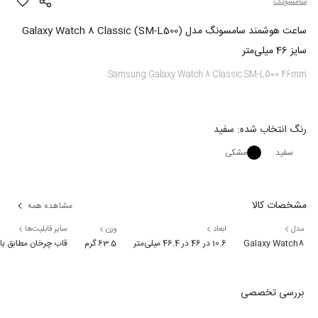
سامسونگ
ساعت هوشمند سامسونگ مدل (Galaxy Watch 8 Classic (SM-L500
سایز 46 میلی‌متر
Samsung Galaxy Watch 8 Classic SM-L500 46mm
رنگ
انتخاب شده:
سفید
سفید
مشکی
مشخصات کالا
مشاهده همه
مدل
ابعاد
وزن
سایر قابلیت‌ها
Galaxy Watch8
10.6 در 46 در 46.4 میلی‌متر
63.5 گرم
قاب چرخان مطابق با استاندارد نظامی MIL-STD-810H* مقاوم در برابر گرد و غبار و آب با استاندارد IP68 (قابلیت غوطه‌وری تا عمق 50 متر/5 اتمسفر) دارای گواهینامه CG
بررسی تخصصی