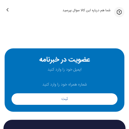
ساعت هوشمند سامسونگ مدل گلکسی واچ 7 (L300) سایز 40 میلی‌متر
شما هم درباره این کالا سوال بپرسید
سیستم اتصال نوآورانه Dynamic Lug System
سامسونگ در گلکسی واچ 8 کلاسیک از سیستم دینامیک لوگ بهبودیافته استفاده کرده
است. این سیستم باعث می‌شود بند ساعت به‌خوبی روی مچ دست قرار گیرد و فاصله بین
حسگرها و پوست به حداقل برسد. این ویژگی نه‌تنها راحتی بیشتری را فراهم می‌کند، بلکه
عضویت در خبرنامه
دقت حسگرهای سلامت را نیز افزایش می‌دهد. تعویض بندها نیز با این سیستم بسیار
آسان‌تر شده و افراد می‌توانند به‌راحتی بندهای مختلف را برای استایل‌های متنوع جایگزین
کنند.
ثبت
نمایشگر گلکسی واچ کلاسیک 8
 نمایشگر گلکسی واچ 8 کلاسیک از نوع 
Super AMOLED
 با روشنایی 3000 نیت، 50 
درصد روشن‌تر از مدل‌های قبلی و حتی در نور مستقیم خورشید نیز به‌راحتی قابل‌مشاهده 