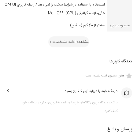
استحکام یا استفاده در شرایط سخت را نمی‌دهد / رابطه کاربری One UI
گلکسی واچ 8 کلاسیک با الهام از طراحی کلاسیک ساعت‌های لوکس، ترکیبی بی‌نظیر از 
8 /پردازنده گرافیکی (GPU): Mali-G68
زیبایی سنتی و فناوری را دارد. این ساعت با بازگشت آیکونیک بیزل چرخان (Rotating 
محدوده وزنی
بیشتر از 60 گرم (سنگین)
Bezel)، تجربه‌ای نوستالژیک و در عین حال کاربردی را به ارمغان می‌آورد. بیزل چرخان 
امکان پیمایش روان و دقیق بین منوها و برنامه‌ها را بدون نیاز به لمس صفحه فراهم 
می‌کند و برای افرادی که به دنبال راحتی، دقت و استایلی شیک هستند، انتخابی ایده‌آل 
مشاهده ادامه مشخصات
است.
دیدگاه کاربرها
طراحی جدید این ساعت با 
شکل بالشتکی (Cushion Design)
، یک مربع گرد با 
هنوز امتیازی ثبت نشده است
گوشه‌های نرم، که از گلکسی واچ اولترا الهام گرفته شده است. این طراحی نه‌تنها استایل را 
شیک تر می کند، بلکه با فریم استیل، ظاهری مقاوم و در عین حال ظریف به ساعت 
دیدگاه خود را درباره این کالا بنویسید
می‌بخشد. گلکسی واچ 8 کلاسیک در سایز 46 میلی‌متری و با رنگ‌های مشکی و سفید 
عرضه می‌شود که هر دو برای استفاده روزمره یا موقعیت‌های رسمی مناسب‌اند. وزن 63.5 
با ثبت دیدگاه بر روی کالاهای خریداری شده به کاربران دیگر در انتخاب خود
گرمی آن نیز تعادلی بین راحتی و حس لوکس بودن ایجاد می‌کند.
کمک کنید
پرسش و پاسخ
سایر مدل های قابل سفارش از سری های جدید:
ساعت هوشمند سامسونگ مدل Galaxy Watch Ultra (2025)