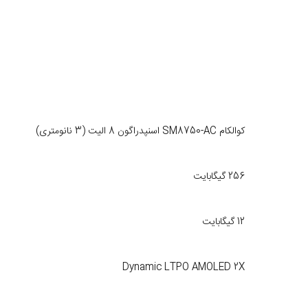
کوالکام SM8750-AC اسنپدراگون 8 الیت (3 نانومتری)
256 گیگابایت
12 گیگابایت
Dynamic LTPO AMOLED 2X