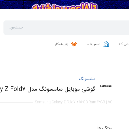
طی کالا
تماس با ما
پنل همکار
سامسونگ
گوشی موبایل سامسونگ مدل Galaxy Z Fold7 ظرفیت 256 گیگابایت رم 12 گیگابایت | 5G
Samsung Galaxy Z Fold7 256GB Ram 12GB | 5G
ویژگی‌ها