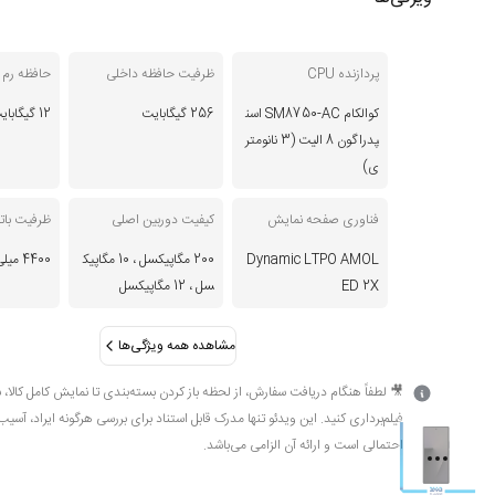
پردازنده CPU
ظرفیت حافظه داخلی
حافظه رم RAM
کوالکام SM8750-AC اسن
256 گیگابایت
12 گیگابایت
پدراگون 8 الیت (3 نانومتر
ی)
فناوری صفحه نمایش
کیفیت دوربین اصلی
ظرفیت بات
Dynamic LTPO AMOL
200 مگاپیکسل ، 10 مگاپیک
4400 میلی‌آمپر ساعت
ED 2X
سل ، 12 مگاپیکسل
مشاهده همه ویژگی‌ها
🎥 لطفاً هنگام دریافت سفارش، از لحظه باز کردن بسته‌بندی تا نمایش کامل کالا، 
فیلم‌برداری کنید. این ویدئو تنها مدرک قابل استناد برای بررسی هرگونه ایراد، آسیب
احتمالی است و ارائه آن الزامی می‌باشد.