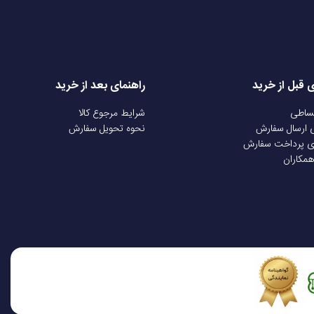
ی قبل از خرید
راهنمای بعد از خرید
قساطی
شرایط مرجوع کالا
ی ارسال سفارش
نحوه تحویل سفارش
ی پرداخت سفارش
اولین چیزی که در گلکسی Z Fold 7 توجه را جلب می‌کند، طراحی باریک و سبک آن است. با وزن 215 گرم و ابعاد 4.2 × 143.2 × 158.4 میلی‌متر در حالت باز و 8.9 × 72.8 × 158.4 میلی‌متر در حالت بسته،
همکاران
 تصور کنید دستگاهی که در حالت باز به اندازه یک تبلت 8 اینچی است، اما به راحتی در جیب شما جای می‌گیرد. این دقیقاً همان چیزی است که
بدنه گوشی از شیشه گوریلا گلس Victus Ceramic 2 (در حالت بسته)، پلاستیک (در حالت باز برای کاهش وزن) و شیشه گوریلا گلس Victus 2 (پشت) ساخته شده است. فریم آلومینیومی Advanced Armor
نه تنها استحکام بالایی دارد، بلکه جلوه‌ای شیک و مجلل به دستگاه می‌بخشد. استاندارد IP48 به این معناست که گوشی در برابر گردوغبار (ذرات بزرگ‌تر از 1 میلی‌متر) و غوطه‌وری در آب تا عمق 1.5 متر به مدت 30