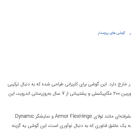
گوشی های پرچمدار
ارج دارد. این گوشی برای کاربرانی طراحی شده که به دنبال ترکیبی
از قابلیت‌های یک گوشی پرچمدار، یک تبلت و حتی یک کامپیوتر رومیزی هستند. با ویژگی‌هایی مانند Samsung DeX برای تجربه دسکتاپ، دوربین 200 مگاپیکسلی و پشتیبانی از 7 سال به‌روزرسانی اندروید، این
اما چرا این گوشی خاص است؟ گلکسی Z Fold 7 باریک‌ترین و سبک‌ترین مدل در سری Z Fold تا به امروز است و با استفاده از فناوری‌های پیشرفته‌ای مانند لولای Armor FlexHinge و نمایشگر Dynamic
ارد، چه یک عاشق فناوری که به دنبال نوآوری است، این گوشی یه گزینه