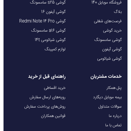
فروشگاه موبایل 140
گوشی s25 سامسونگ
بلاگ
گوشی آیفون 16
فرصت‌های شغلی
گوشی Redmi Note 14 Pro
خرید گوشی
گوشی a16 سامسونگ
گوشی سامسونگ
گوشی شیائومی 14t
گوشی آیفون
لوازم کمپینگ
گوشی شیائومی
خدمات مشتریان
راهنمای قبل از خرید
پنل همکار
خرید اقساطی
بیمه موبایل دیگارد
رویه‌های ارسال سفارش
سوالات متداول
روش‌های پرداخت سفارش
درباره ما
قوانین همکاران
تماس با ما