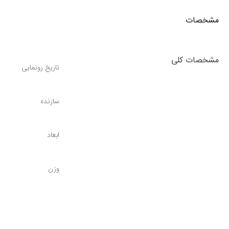
بدنه درخشان rple
مشخصات
طراحی هستند، انتخابی ایده‌آل است.
مشخصات کلی
مشخصات فنی و فیزیکی
تاریخ رونمایی
سازگار با:
سازنده
Xbox Series X|S
Xbox One
ابعاد
رایانه‌های ویندوز 10 و 11
دستگاه‌های اندروید و iOS
نوع اتصال:
وزن
بی‌سیم از طریق بلوتوث
سیمی از طریق پورت USB-C
بلوتوث
ویژگی‌های کلیدی: