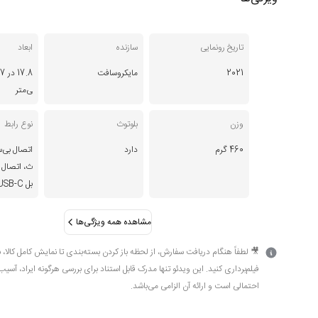
تاریخ رونمایی
سازنده
ابعاد
2021
مایکروسافت
ی‌متر
وزن
بلوتوث
نوع رابط
460 گرم
دارد
اتصال بی‌س
ث، اتصال ب
بل USB-C
مشاهده همه ویژگی‌ها
🎥 لطفاً هنگام دریافت سفارش، از لحظه باز کردن بسته‌بندی تا نمایش کامل کالا، 
فیلم‌برداری کنید. این ویدئو تنها مدرک قابل استناد برای بررسی هرگونه ایراد، آسیب
احتمالی است و ارائه آن الزامی می‌باشد.