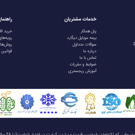
یم
9متر
خدمات مشتریان
راهنما
پنل همکار
خرید ا
بیمه موبایل دیگارد
رویه‌ها
سوالات متداول
روش‌ها
پورت مخصوص شارژر.
درباره ما
قوانین 
تماس با ما
ضوابط و مقررات
آموزش ریجستری
یک خرید هوشمندانه ، قیمت منصفانه، تجربه‌ای متفاوت! به موبایل 140 خوش آمدید، جایی که تکنولوژی با بهترین قیمت و برترین کیفیت در 