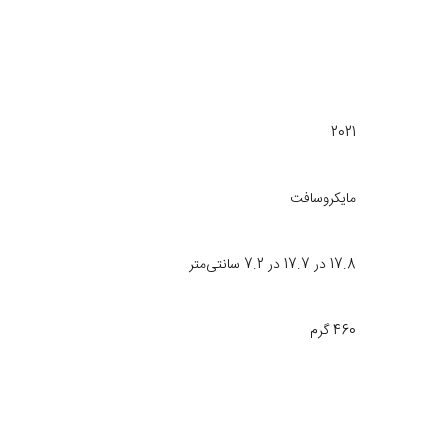
Astral Pu با رنگ بنفش تیره و دکمه‌ها، D-Pad و آنالوگ‌ها به رنگ مشکی مات طراحی شده‌ که کنتراستی زیبا ایجاد 
2021
مایکروسافت
17.8 در 17.7 در 7.2 سانتی‌متر
460 گرم
دارد