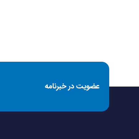
سطح بافت‌دار (Textured grip) در پشت دسته، تریگرها و دکمه‌های شانه‌ای برای کنترل بهتر
نوع رابط
D-Pad هیبریدی جدید با دقت بالا برای بازی‌های سبک مبارزه‌ای و پلتفرمر
قابلیت برنامه‌ریزی دکمه‌ها از طریق اپلیکیشن Xbox Accessories
نوع اتصال
درگاه جک 3.5 میلی‌متری هدفون برای استفاده مستقیم از هدست
امکان استفاده از باتری قلمی AA یا پک قابل شارژ (شارژر جداگانه)
امکانات ارتباطی
تجربه کاربری
خانواده محصول
می‌بخشد.
عضویت در خبرنامه
میکروفون
که به دنبال جمع‌آوری نسخه‌های خاص هستند.
نشانگر LED
نوع باتری