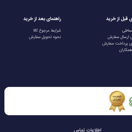
ی قبل از خرید
راهنمای بعد از خرید
ایکس باکس وان، ایکس باکس سری ایکس/اس، ویندوز ۱۰ به بالا، گوشی های هوشمند، استفاده از موتور Rumble در تریگر برای ایجاد هپتیک
قساطی
شرایط مرجوع کالا
فیدبک، پشتیبانی از پروتکل X-Input در کامپیوتر، سازگار با Apple Arcade، دارای دکمه Sync، دارای دکمه Share برای اشتراک گذاری، دارای
ی ارسال سفارش
نحوه تحویل سفارش
ی پرداخت سفارش
همکاران
اطلاعات تماس
اختیار شماست! با 28 سال