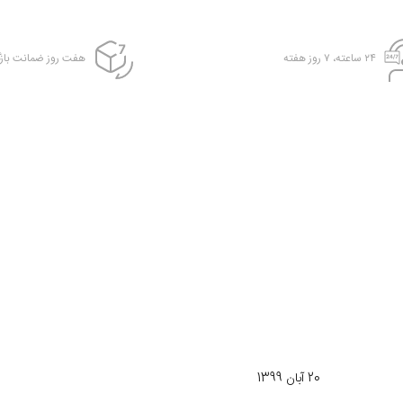
۲۴ ساعته، ۷ روز هفته
هفت روز ضمانت بازگ
20 آبان 1399