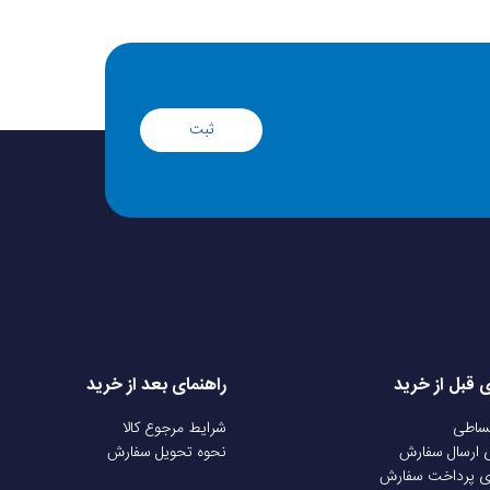
ثبت
خروجی صدا جک 3.5 میلی‌متری برای هدست - فیدبک دارای موتور لرزشی و فیدبک در دکمه‌های تریگر - دارای دکمه Sync - دارای دکمه Share
ی قبل از خرید
راهنمای بعد از خرید
قساطی
شرایط مرجوع کالا
ی ارسال سفارش
نحوه تحویل سفارش
ی پرداخت سفارش