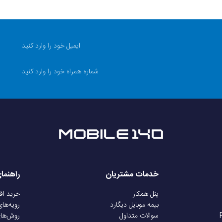
ندارد
دارد
دو عدد باتری قلمی دوراسل
یم
9 متر
برای اشتراک گذاری - دارای پورت مخصوص شارژر
خدمات مشتریان
راهنما
پنل همکار
خرید ا
بیمه موبایل دیگارد
رویه‌ها
سوالات متداول
روش‌ها