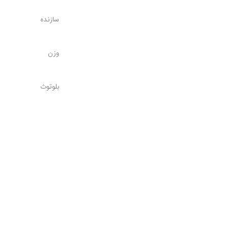
سازنده
وزن
بلوتوث
نوع رابط
نوع اتصال
امکانات ارتباطی
خانواده محصول