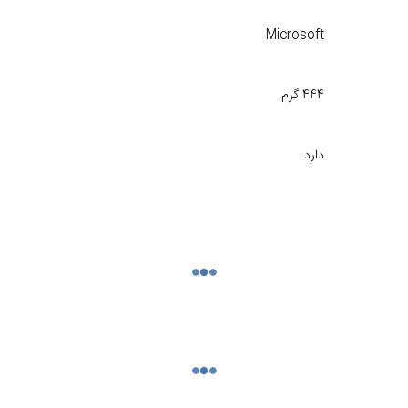
Microsoft
444 گرم
دارد
USB C
بی‌ سیم، باسیم
USB C
Xbox