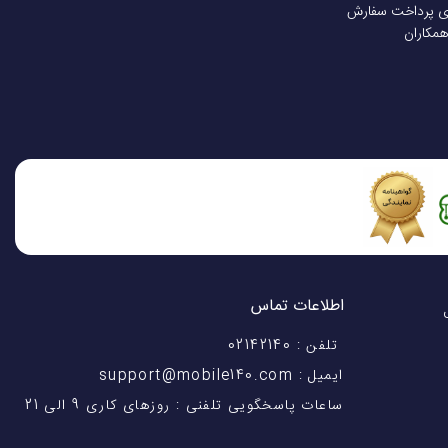
ی پرداخت سفارش
همکاران
اطلاعات تماس
اختیار شماست! با 28 سال
تلفن : 02142140
ایمیل : support@mobile140.com
ساعات پاسخگویی تلفنی : روزهای کاری 9 الی 21