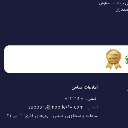
ی پرداخت سفارش
همکاران
اطلاعات تماس
اختیار شماست! با 28 سال
تلفن : 02142140
ایمیل : support@mobile140.com
ساعات پاسخگویی تلفنی : روزهای کاری 9 الی 21