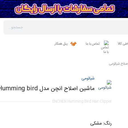
طی کالا
تماس با ما
پنل همکار
صلاح شیائومی
شیائومی
ماشین اصلاح انچن مدل ENCHEN Humming bird
ENCHEN Humming Bird Hair Clipper
رنگ
:
مشکی