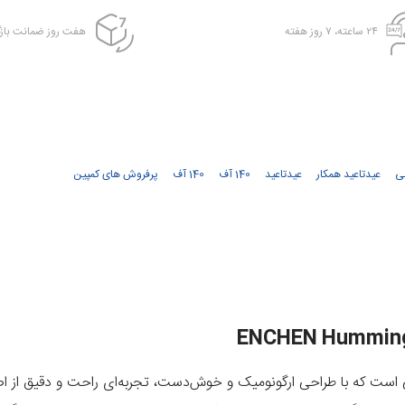
۲۴ ساعته، ۷ روز هفته
هفت روز ضمانت بازگ
ی
عیدتاعید همکار
عیدتاعید
140 آف
140 آف
پرفروش های کمپین
است که با
طراحی ارگونومیک و خوش‌دست
، تجربه‌ای راحت و دقیق از اص