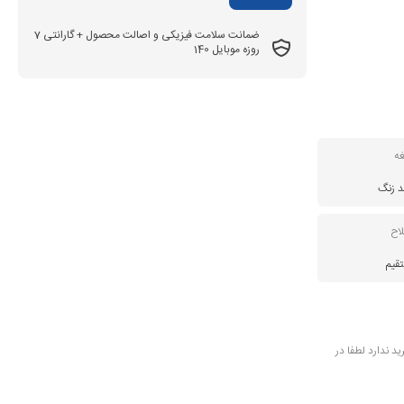
ضمانت سلامت فیزیکی و اصالت محصول + گارانتی 7
روزه موبایل 140
ه
د زنگ
اح
قیم
 ندارد لطفا در