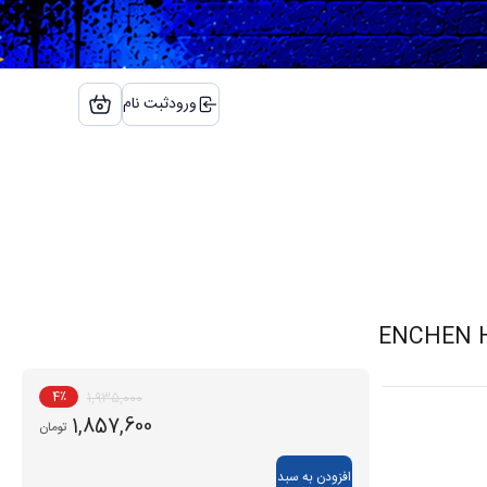
ورود
ثبت نام
4
٪
1,935,000
1,857,600
تومان
افزودن به سبد