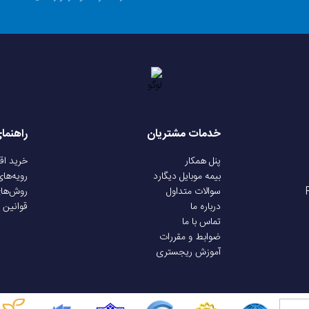
باتری قابل شارژ
1000 میلی آمپر
دارد
خدمات مشتریان
راهنما
رژ
180 دقیقه
پنل همکار
خرید ا
بیمه موبایل دیگارد
رویه‌ها
سوالات متداول
روش‌ها
HUMMING BIRD
درباره ما
قوانین 
مشاهده می‌کنید که عملکرد قدرتمند و طراحی کاربردی آن را به‌خوبی نشان
تماس با ما
ضوابط و مقررات
145 در 40 میلی متر
آموزش ریجستری
دستی