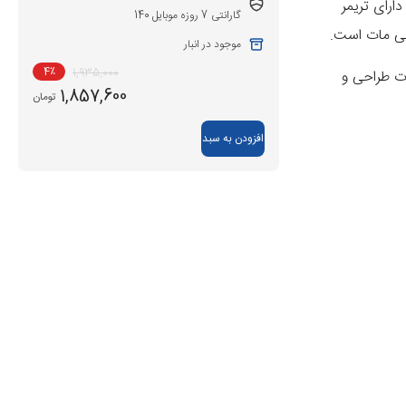
 دارای
تریمر
گارانتی 7 روزه موبایل 140
 مات
است.
موجود در انبار
4
٪
1,935,000
یات طراحی و
1,857,600
تومان
افزودن به سبد