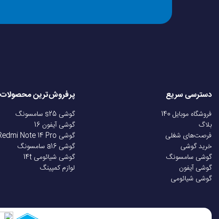
منبع تغذیه
ظرفیت باتری
باتری
دسترسی سریع
پرفروش‌ترین محصولات
زمان مورد نیاز برای شا
فروشگاه موبایل 140
گوشی s25 سامسونگ
بلاگ
گوشی آیفون 16
مشخصات فنی ماشین اصلاح انچن ENCHEN Humming bird
فرصت‌های شغلی
گوشی Redmi Note 14 Pro
مدل
خرید گوشی
گوشی a16 سامسونگ
در ادامه، مشخصات فنی
ماشین اصلاح Enchen Humming Bird
را 
گوشی سامسونگ
گوشی شیائومی 14t
گوشی آیفون
لوازم کمپینگ
ابعاد
گوشی شیائومی
ویژگی
توضیحات
نوع عملکرد
برند
Enchen (زیرمجموعه شیائومی)