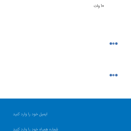
10 وات
تایپ سی
برش مستقیم
خط زن، اصلاح مو، تریمر (Trimmer)
ندارد
240 دقیقه
ندارد